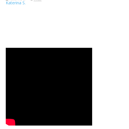
Katerina S.
Travelerien ASUS ZenBook