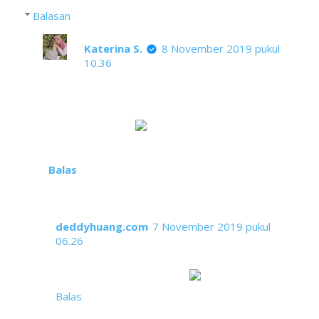
Balasan
Katerina S.
8 November 2019 pukul
10.36
Hambatan ada agar kita menghargai
setiap hal yang kita raih. Tentu harus
tetap semangat apapun yang terjadi, ya
kan Raya?
Balas
deddyhuang.com
7 November 2019 pukul
06.26
biarlah anjing menggonggong kafilah berlalu.
sukses terus ya mbak Rien
Balas