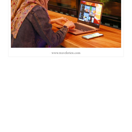
www.travelerien.com
Pertama kali saya ngeblog tahun 2008 (di Multiply), tanpa kenal satu
pun blogger saat itu, apalagi kenal blogger-blogger sukses yang bisa
bikin saya jadi terinspirasi untuk menjadikan blog sebagai ladang
duit, nggak ada! Nggak ada blogger yang saya kenal. Nggak ada
blogger yang ngajak saya bikin blog. Semua kehendak sendiri dan
niatnya cuma untuk jadi tempat menulis.
Dulu mana pernah saya tahu lewat blog ternyata bisa bikin saya
merasakan menang lomba menulis, bisa bikin buku antologi, bisa
dapat job, bisa diundang event, bisa gratis nginap di hotel, bisa gratis
tiket pesawat, bisa jadi narasumber, bisa menulis di majalah pesawat,
bisa jadi juri lomba, bisa bertemu orang-orang hebat, bisa menambah
isi tabungan, bisa liburan gratis, bisa dapat teman-teman baru,
pengalaman-pengalaman baru, dan masih banyak lagi bisa-bisa yang
lainnya.
Saya sama sekali tidak pernah membayangkan
ngeblog
bakal