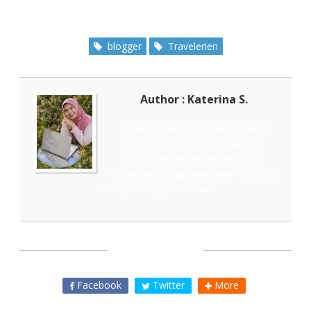
blogger
Travelerien
Author : Katerina S.
Travel blogger dan content creator
sejak 2012. Menulis pengalaman,
ulasan, dan cerita seputar travel,
kuliner, teknologi, serta gaya hidup dari
sudut pandang sehari-hari.
SHARE THIS
Facebook
Twitter
More