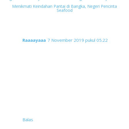
Previous
Menikmati Keindahan Pantai di Bangka, Negeri Pencinta
Seafood
60 komentar
Raaaayaaa
7 November 2019 pukul 05.22
Mbaaak Rien masyaallah.. Aku merinding bacanya
euy. Banyaknya hambatan menghadang karir mb
Rien sebagai blogger tidak mengalahkan
semangat mb yang emang seorang blogger
sejati.
Salute banget atas pencapaiannya, mbak..
Emang sih, untuk mencapai pada titik itu,
dibutuhkan banyak keringat, bukan sebutir doang!
hahaha..
Semangaaat terus mbak Rienkuuuuuh ;)
Balas