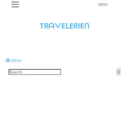
MENU
TᖇᗩᐯEᒪEᖇIEᑎ
Traveling to taste, learn, and grow. Sharing
food, tech, and stories along the way.
Menu