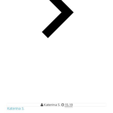
Suka Duka Jadi Blogger | Dari Pujian Hingga Makian | Dari
Recehan Hingga Rate 10 Jutaan
Suka Duka Jadi Blogger | Dari Pujian
Hingga Makian | Dari Recehan
Hingga Rate 10 Jutaan
Katerina S.
15.19
Katerina S.