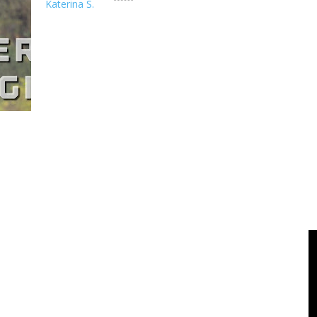
Katerina S.
Fenomena Digital, E-Commerce, dan Peran LogistikTahun 2020 s
tahun ini ak