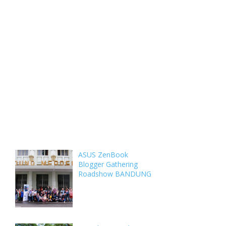
Weekly
Archive
Comments
ASUS ZenBook
Blogger Gathering
Roadshow BANDUNG