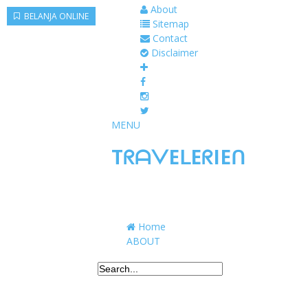
About
BELANJA ONLINE
Sitemap
Contact
Disclaimer
MENU
TᖇᗩᐯEᒪEᖇIEᑎ
Traveling to taste, learn, and grow. Sharing 
Home
ABOUT