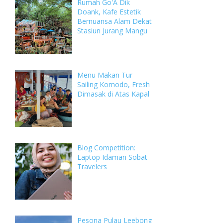
Rumah Go'A Dik
Doank, Kafe Estetik
Bernuansa Alam Dekat
Stasiun Jurang Mangu
Menu Makan Tur
Sailing Komodo, Fresh
Dimasak di Atas Kapal
Blog Competition:
Laptop Idaman Sobat
Travelers
Pesona Pulau Leebong