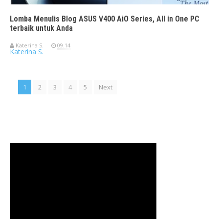
Lomba Menulis Blog ASUS V400 AiO Series, All in One PC
terbaik untuk Anda
Katerina S.
09.14
Katerina S.
1
2
3
4
5
Next
Travelerien ASUS ZenBook