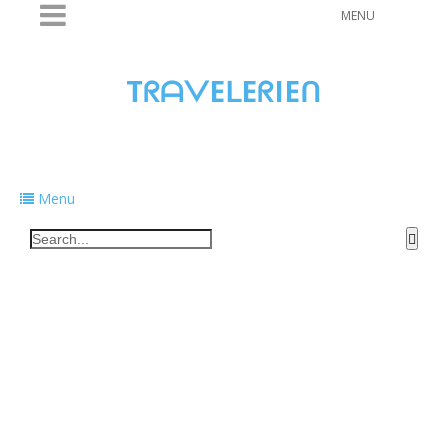
MENU
TᖇᗩᐯEᒪEᖇIEᑎ
Traveling to taste, learn, and grow. Sharing
food, tech, and stories along the way.
Menu