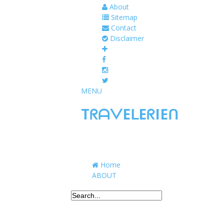
About
Sitemap
Contact
Disclaimer
MENU
TᖇᗩᐯEᒪEᖇIEᑎ
Traveling to taste, learn, and grow. Sharing 
Home
ABOUT