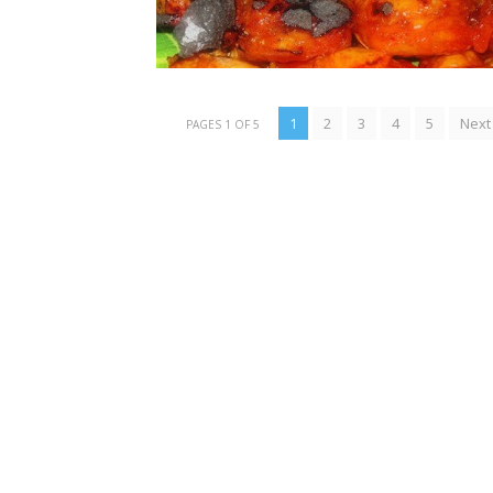
1
2
3
4
5
Next
PAGES 1 OF 5