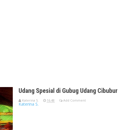
Udang Spesial di Gubug Udang Cibubur
Katerina S.
16.48
Add Comment
Katerina S.
Jumat 06 April 2012 Seperti namanya, Gubug Udang, tempat maka
mempersembahkan