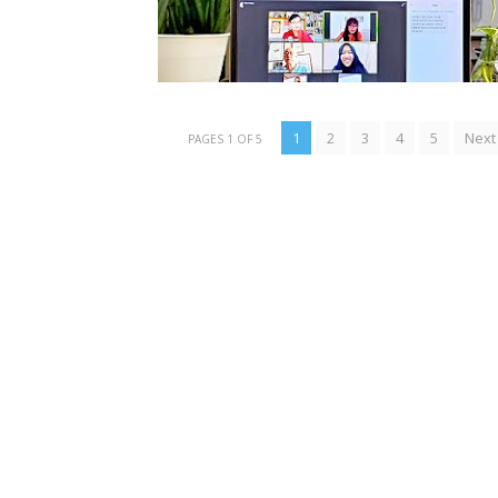
1
2
3
4
5
Next
PAGES 1 OF 5