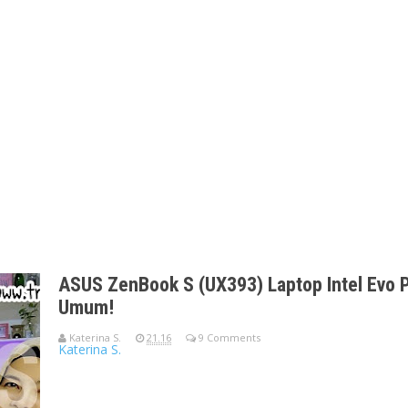
ASUS ZenBook S (UX393) Laptop Intel Evo 
Umum!
Katerina S.
21.16
9 Comments
Katerina S.
Laptop Serba Premium ZenBook S UX393Hidup ini seperti tak p
Sudah punya lap