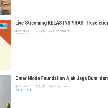
Live Streaming KELAS INSPIRASI Travelerien
Katerina S.
15.06
14 Comments
Katerina S.
LIVE STREAMING PRO2 CREATIVEKelas InspirasiMinggu, 21 Februari
On FM 105.1
Omar Niode Foundation Ajak Jaga Bumi de
Katerina S.
21.47
8 Comments
Katerina S.
Virtual Talkshow & Peluncuran e-Book Memilih Makanan Ramah 
(Katerina)S