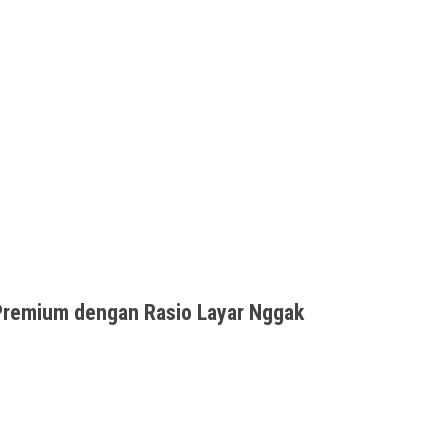
Premium dengan Rasio Layar Nggak
ernah ada puasnya jika tak pernah bersyukur.