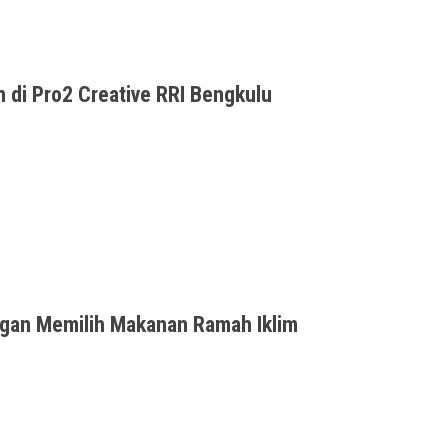
 di Pro2 Creative RRI Bengkulu
 2021 Pukul 10:00 - 11:00 WIBHost: Intan Live
ngan Memilih Makanan Ramah Iklim
Iklim +39 Resep Gorontolo, Minggu 14/2/2021.