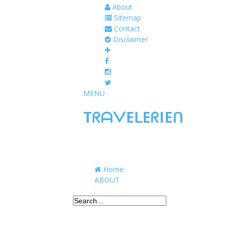
About
Sitemap
Contact
Disclaimer
MENU
TᖇᗩᐯEᒪEᖇIEᑎ
Traveling to taste, learn, and grow. Sharing 
Home
ABOUT