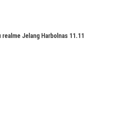
 realme Jelang Harbolnas 11.11
ekati event belanja online terbesar Harbolnas