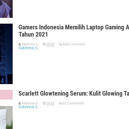
Gamers Indonesia Memilih Laptop Gaming A
Tahun 2021
Katerina S.
10.03
Add Comment
Katerina S.
Laptop Gaming ASUS Jadi Pilihan Utama Gamers Indonesia di 
kepemimpinannya di pasar lapt
Scarlett Glowtening Serum: Kulit Glowing T
Katerina S.
14.35
22 Comments
Katerina S.
Scarlett Glowtening Serum telah menambah jumlah tahapan ski