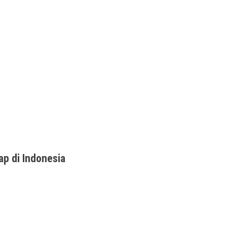
p di Indonesia
r di JakartaJakarta (24 November 2021) – ROG