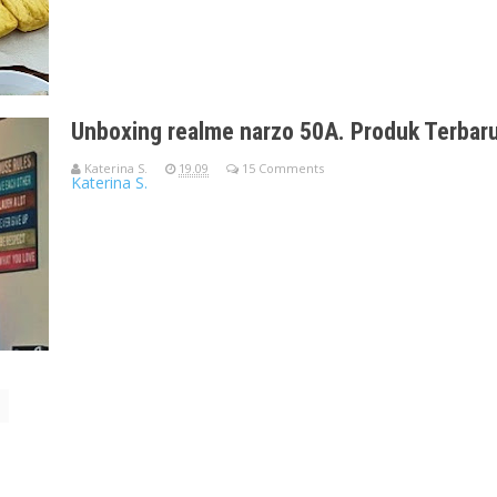
Unboxing realme narzo 50A. Produk Terbaru
Katerina S.
19.09
15 Comments
Katerina S.
Peluncuran Produk Terbaru realme Jelang Harbolnas 11.11Mend
11.11, realme