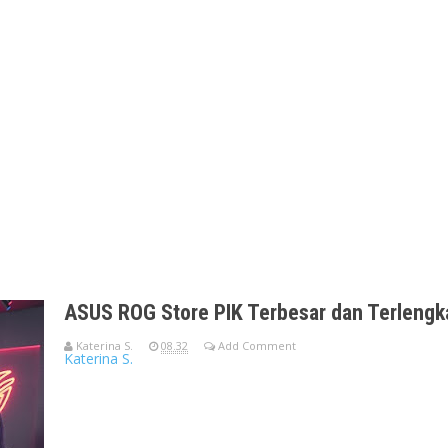
ASUS ROG Store PIK Terbesar dan Terlengka
Katerina S.
08.32
Add Comment
Katerina S.
ASUS ROG Store PIKROG Store Terbesar di Indonesia Telah Hadi
Store ki