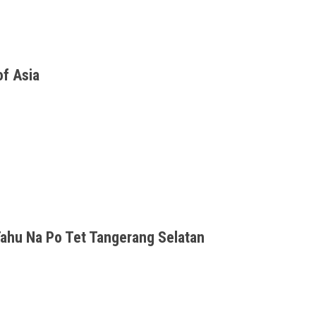
of Asia
1, a three-day international conference
Tahu Na Po Tet Tangerang Selatan
? Kayaknya cilok, eh apa seblak ya, mungkin