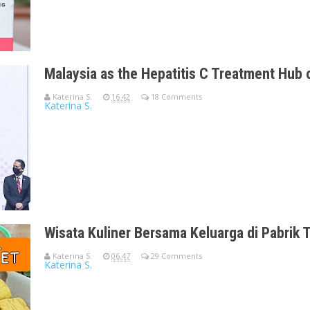
Malaysia as the Hepatitis C Treatment Hub 
Katerina S.
16.42
18 Comments
Katerina S.
Malaysia as the Hepatitis C Treatment Hub of Asia - insigHT202
exemplifies post
Wisata Kuliner Bersama Keluarga di Pabrik 
Katerina S.
06.47
29 Comments
Katerina S.
"Mbak Kate, kuliner khas asli Tangsel apa ya?""Waduh, apa ya
bakso, oh mungk