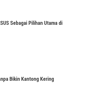
SUS Sebagai Pilihan Utama di
Tahun 2021ASUS kembali mencatat
anpa Bikin Kantong Kering
ncare harian saya. Kebetulan saat ini saya m