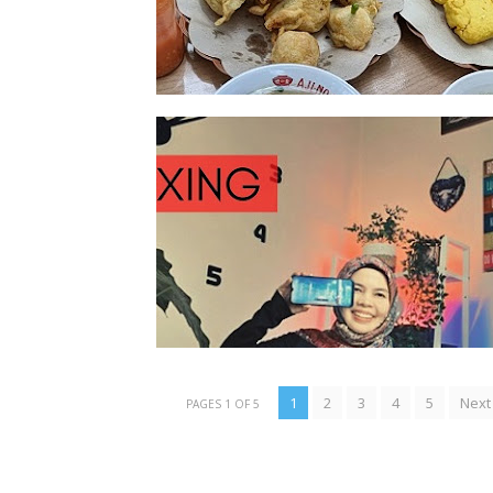
1
2
3
4
5
Next
PAGES 1 OF 5