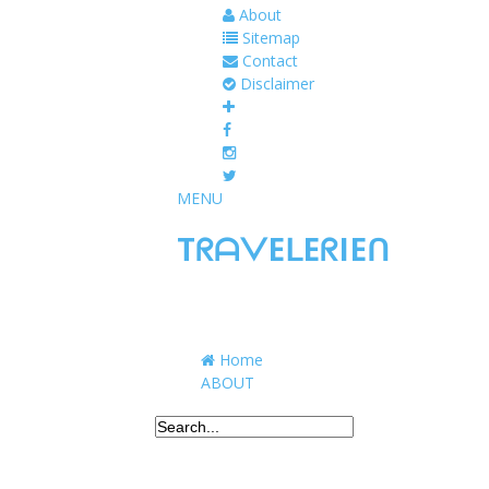
About
Sitemap
Contact
Disclaimer
MENU
TᖇᗩᐯEᒪEᖇIEᑎ
Traveling to taste, learn, and grow. Sharing 
Home
ABOUT