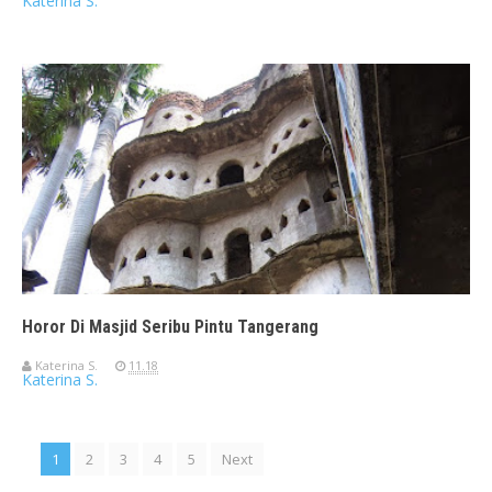
Katerina S.
Horor Di Masjid Seribu Pintu Tangerang
Katerina S.
11.18
Katerina S.
1
2
3
4
5
Next