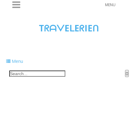
MENU
TᖇᗩᐯEᒪEᖇIEᑎ
Traveling to taste, learn, and grow. Sharing
food, tech, and stories along the way.
Menu