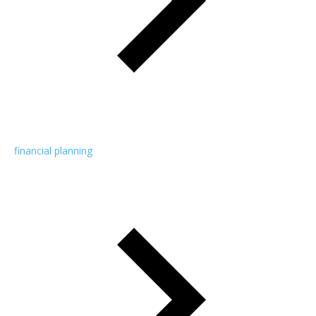
financial planning