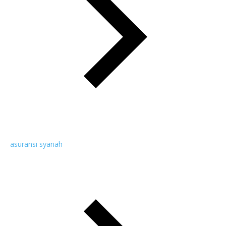
asuransi syariah