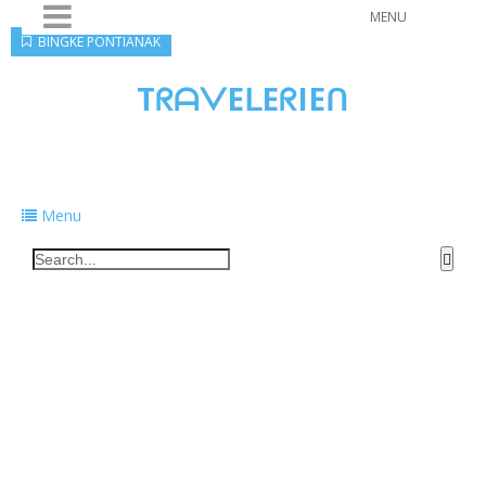
MENU
BINGKE PONTIANAK
TᖇᗩᐯEᒪEᖇIEᑎ
Traveling to taste, learn, and grow. Sharing
food, tech, and stories along the way.
Menu