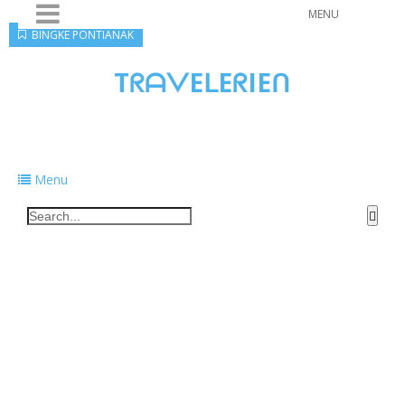
MENU
BINGKE PONTIANAK
TᖇᗩᐯEᒪEᖇIEᑎ
Traveling to taste, learn, and grow. Sharing
food, tech, and stories along the way.
Menu