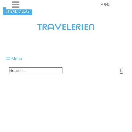
MENU
BALI VILLAS
TᖇᗩᐯEᒪEᖇIEᑎ
Traveling to taste, learn, and grow. Sharing
food, tech, and stories along the way.
Menu