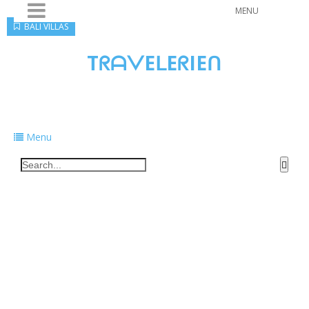
MENU
BALI VILLAS
TᖇᗩᐯEᒪEᖇIEᑎ
Traveling to taste, learn, and grow. Sharing
food, tech, and stories along the way.
Menu