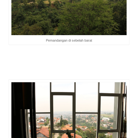
Pemandangan di sebelah barat
Jika ingin melihat pesona Bandung pada malam hari, tinggal
naik ke
sky lounge
di
rooftop tower
sebelah timur. Dari sana,
pemandangan malam terlihat sangat indah. Cahaya lampu
kota mengundang decak kagum.