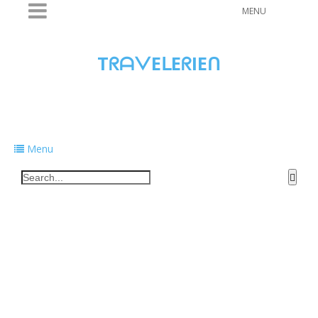
MENU
TᖇᗩᐯEᒪEᖇIEᑎ
Traveling to taste, learn, and grow. Sharing
food, tech, and stories along the way.
Menu