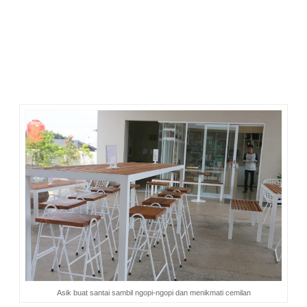
Bersantai di Coffee Shop Eugene The Goat
Kalau ingin bersantai sambil ngopi-ngopi cantik, ngopi-ngopi
ganteng juga boleh, bisa ke sini. Letaknya di lobi transit,
dekat lobi utama. Mau pagi, siang, sore atau malam, silakan
saja. Kalau punya janji dengan teman atau rekan bisnis, bisa
juga diajak ke sini. Tempatnya asik, nyaman dan bikin betah.
Asik buat santai sambil ngopi-ngopi dan menikmati cemilan