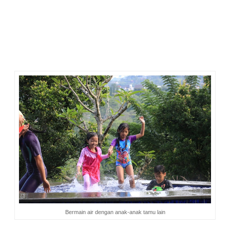
Untuk kolam dewasa masih menggunakan air biasa (tidak
hangat). Saya yang tidak tahan dingin ini tentu saja ragu
untuk nyebur hehe. Pinginnya sih semua hotel di Bandung
yang berada di daerah perbukitan atau pergunungan
menggunakan air hangat untuk semua kolamnya, baik untuk
anak maupun dewasa. Tapi air dingin bagus juga kok, bikin
badan segar. Asal tahan dingin saja.
Bermain air dengan anak-anak tamu lain