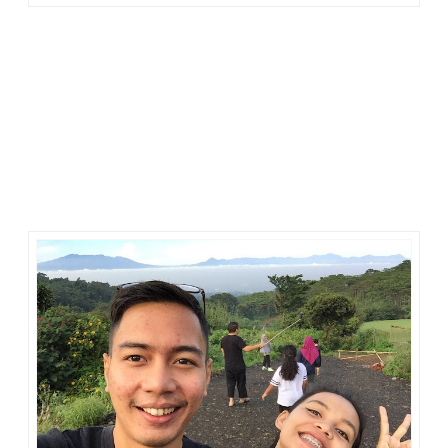
4.
Sunday Running
setiap Minggu pagi. Kegiatan lari
ditemani oleh pihak hotel. Hari Minggu lalu (10/4), tamu-tamu
yang ikut lari ditemani Tata dan Husni dari tim
Sales &
Marketing Clove Garden Hotel & Residence
. Jarak tempuh
lari sekitar 1 kilometer dari hotel, menanjak ke arah
Mountain
View Golf
C
lub
. Di atas, pemandangan alam terlihat lebih
menakjubkan. Perbukitan dan pegunungan tampak berbaris
seperti punggung naga, berwarna kebiruan saking jauhnya,
sementara lautan awan tampak putih menutupi apa yang ada
di bawahnya. Ya, dari ujung rute lari, awan seperti lebih
rendah. Pemandangannya indah sekali. Sehat dengan lari,
mata pun dimanjakan dengan keindahan al
am.