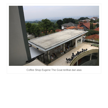
Coffee Shop Eugene The Goat terlihat dari atas
Nah, itu tadi kegiatan bermanfaat yang bisa dilakukan selama
tinggal di
Clove Garden Hotel & Residences
. Kita tinggal pilih
ingin ikut yang mana. Tidak ikut juga tidak apa, tidak
diwajibkan. Mau santai-santai saja, atau mungkin ingin tidur
nyenyak tanpa gangguan, bisa banget. Suasana di sini amat
tenang, jauh dari hingar bingar kendaraan yang lalu lalang.
Udara masih bersih, segar dan memanjakan paru-paru.
Sehat tentunya. Kapan lagi menginap di hotel dengan
suasana berlibur setiap hari seperti ini, bukan?