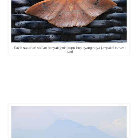
Salah satu dari sekian banyak jenis kupu-kupu yang saya jumpai di taman
hotel
Matahari terbit
dapat disaksikan oleh tamu yang menginap
di
tower
sebelah timur, di mana jendela menghadap ke arah
matahari terbit. Tentu sensasional sekali ya bangun tidur
disambut langit kemerahan dengan si bulat terang yang
perlahan naik. Saya pernah rasakan itu saat menginap di
Padma Hotel. Pendar keemasaan seakan menyerbu masuk
kamar, menghipnotis.