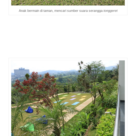
Anak bermain di taman, mencari sumber suara serangga
tonggeret
1. Yoga Class
setiap Sabtu jam sembilan pagi. Tempatnya di
taman dekat kolam, di area
jogging track
. Saya sih
berharapnya
free
, tapi mungkin untuk kali ini tidak. Untuk ikut
kelas ini dikenakan biaya Rp 50 ribu per orang. Ah, ternyata
tidak terlalu mahal ya. Ikut saja enaknya, sayang kalau
dilewatkan.