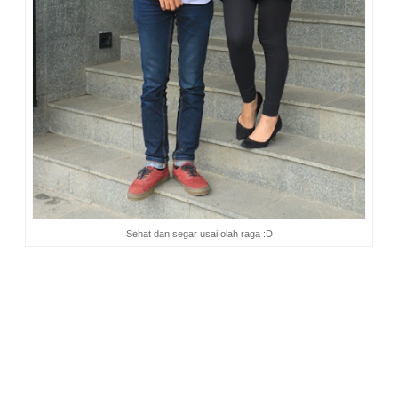
Sehat dan segar usai olah raga :D
5. Berenang
sepertinya sudah menjadi kegiatan wajib yang
paling menyenangkan bagi anak-anak. Tidak peduli dengan
suhu udara Bandung yang dingin, pagi-pagi jam enam sudah
minta diajak nyemplung ke kolam. Bagaimana tidak peduli
dingin kalau air kolamnya ternyata menggunakan air hangat
hehe. Ya, kolam untuk anak di hotel ini memang
menggunakan air hangat, sehingga tidak akan menggigil
kendati berendam lama-lama di tengah dinginnya udara
pegunungan Bandung.