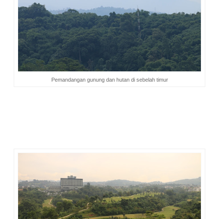
Pemandangan gunung dan hutan di sebelah timur
Matahari terbenam
dapat dinikmati dari
tower
sebelah barat.
Dari sini, matahari yang perlahan turun dan menghilang di
balik bukit, akan menjadi pemandangan yang paling disukai.
Jika ingin melihat keduanya, bisa saja, tinggal berpindah
tower dan naik ke
rooftop
.