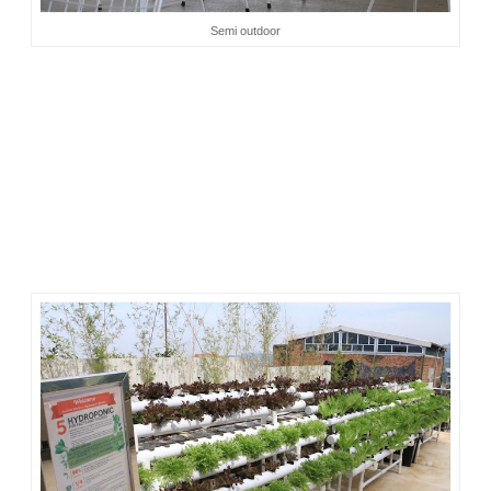
Semi outdoor
3.
Hydroponic Class
dilaksanakan tiap Sabtu jam 1 siang.
Kebunnya ada di pojok lobi transit, dekat Coffee Shop
Eugene The Goat. Sayur-mayur tampak berderet, warnanya
hijau dan merah segar dalam paralon panjang yang menjadi
tempatnya tumbuh. Saya agak kaget sewaktu Mas Yudha
(
marcomm Clove Garden
) bercerita bahwa sayur yang
disajikan untuk salad dalam menu buffet saat sarapan adalah
sayur dari kebun
hydroponic
milik hotel. Wah pantesan segar.
Rupanya dipetik dari kebun.
Kelas berkebun ini
free
. Suami saya semangat sekali ingin
ikut kelas ini he he. Kalau kamu?