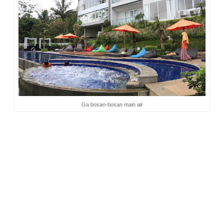
Ga bosan-bosan main air
Kolam renang berada di lereng yang menghadap ke lembah.
Sekelilingnya banyak pohon. Terlihat seperti berada di tengah
hutan. Di sini banyak sekali serangga. Suaranya sangat
berisik di kala malam, membuat siapapun merasa seperti
sedang di hutan, menyatu dengan alam. Pagi hari, saat saya
berjalan di dekat kolam, serangga yang berbunyi dikala
malam itu banyak sekali. Hewan ini ternyata tidak lincah,
mudah sekali ditangkap. Bahkan saat saya taruh di telapak
tangan dia diam saja.
6. Memotret
. Bagi saya yang gemar memotret, tempat ini
menyenangkan sekali untuk dijelajahi.
Saya menjumpai
berbagai macam jenis kupu-kupu. Warnanya beragam.
Hinggap di bangku-bangku, bunga, dan kelambu bangku
taman. Terlihat sangat jinak. Saya potret dari jarak sangat