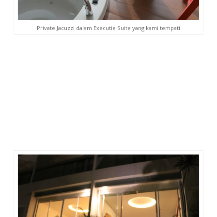
Private Jacuzzi dalam Executie Suite yang kami tempati
Jadi, kami di hotel saja. Menemani anak bermain di taman
untuk mendengarkan suara serangga, melihat kupu-kupu
hinggap dan beterbangan. Menemani suami menghirup
udara segar, mengajaknya memotret dari
rooftop sky garden
dan
sky lounge
, lalu duduk santai di depan jendela kamar
menikmati pemandangan, hingga berlama-lama berendam
dalam
jacuzzi
.
Di antara semua itu, tentu saja ada kegiatan menarik yang
telah disediakan oleh hotel untuk tamu, tinggal pilih mana
yang disukai. Kalau saya suka semuanya. Mulai dari
Yoga
Class, Hydroponic Class, Coffee Class
, hingga
Sunday
Running.