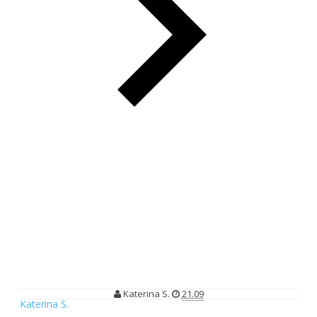
6 Kegiatan Menarik Yang Bisa Dilakukan Saat Menginap di
Clove Garden Hotel & Residences Bandung
6 Kegiatan Menarik Yang Bisa
Dilakukan Saat Menginap di Clove
Garden Hotel & Residences Bandung
Katerina S.
21.09
Katerina S.