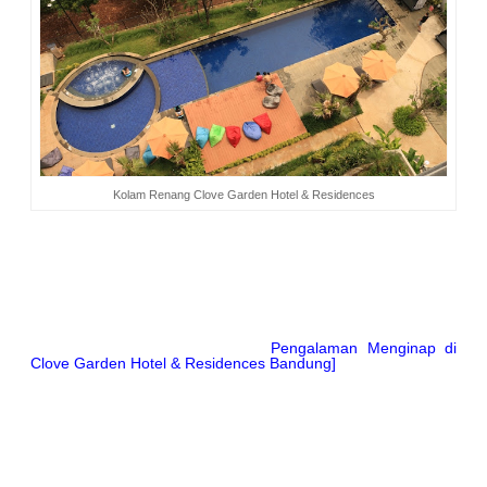
Kolam Renang Clove Garden Hotel & Residences
Clove Garden Hotel & Residences Bandung
menghadirkan suasana berlibur setiap hari. Tak keliru saya
mengajak keluarga menginap di hotel bintang empat ini.
Kendati menempuh perjalanan jauh Jakarta-Bandung, tetapi
apa yang kami dapatkan selama tinggal membuat kami puas
dan merasakan bahagia.
[Baca dulu cerita sebelumnya :
Pengalaman Menginap di
Clove Garden Hotel & Residences Bandung]
Berlibur berarti bersantai, membiarkan waktu bergerak
dengan lamban, bebas dari ketergesaan, dan gembira dalam
segala suasana. Kami menikmati waktu demi waktu hanya di
hotel. Tak ada niatan untuk menghabiskan waktu di jalan
dengan keliling Bandung. Ketenangan dan keindahan sudah
didapatkan di hotel, apa lagi yang mesti dicari di luar? Sayang
juga melewatkan apa yang sudah disediakan, bukan?