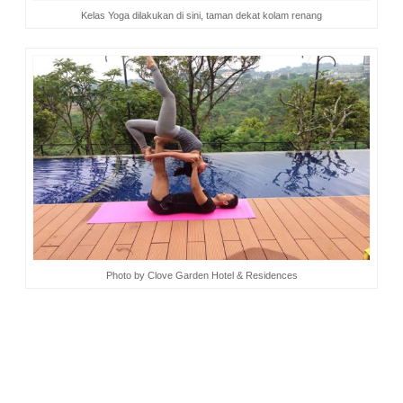
Kelas Yoga dilakukan di sini, taman dekat kolam renang
Photo by Clove Garden Hotel & Residences
2. Coffee Class
tiap dua minggu sekali di
Coffee Shop
Eugene The Goat.
Nah, kegiatan gratis ini mengajak tamu
untuk belajar mengenal jenis kopi. Sambil belajar, nanti tiap
orang dapat secangkir kopi gratis. Mencicipi dan menikmati
langsung di kafe, sambil bersantai menikmati suasana dari
ketinggian. Ini tentu asyik sekali, bukan?