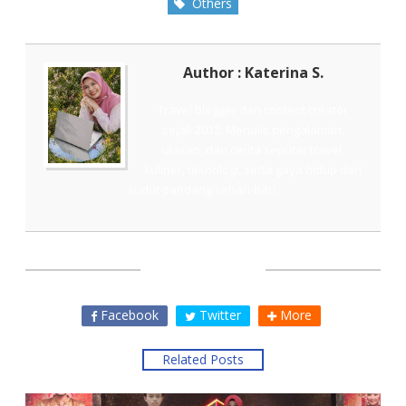
Others
Author : Katerina S.
Travel blogger dan content creator
sejak 2012. Menulis pengalaman,
ulasan, dan cerita seputar travel,
kuliner, teknologi, serta gaya hidup dari
sudut pandang sehari-hari.
SHARE THIS
Facebook
Twitter
More
Related Posts