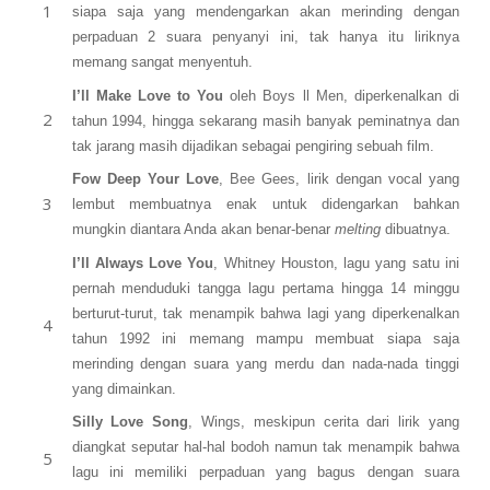
siapa saja yang mendengarkan akan merinding dengan
perpaduan 2 suara penyanyi ini, tak hanya itu liriknya
memang sangat menyentuh.
I’ll Make Love to You
oleh Boys ll Men, diperkenalkan di
tahun 1994, hingga sekarang masih banyak peminatnya dan
tak jarang masih dijadikan sebagai pengiring sebuah film.
Fow Deep Your Love
, Bee Gees, lirik dengan vocal yang
lembut membuatnya enak untuk didengarkan bahkan
mungkin diantara Anda akan benar-benar
melting
dibuatnya.
I’ll Always Love You
, Whitney Houston, lagu yang satu ini
pernah menduduki tangga lagu pertama hingga 14 minggu
berturut-turut, tak menampik bahwa lagi yang diperkenalkan
tahun 1992 ini memang mampu membuat siapa saja
merinding dengan suara yang merdu dan nada-nada tinggi
yang dimainkan.
Silly Love Song
, Wings, meskipun cerita dari lirik yang
diangkat seputar hal-hal bodoh namun tak menampik bahwa
lagu ini memiliki perpaduan yang bagus dengan suara