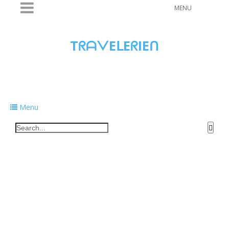
MENU
TᖇᗩᐯEᒪEᖇIEᑎ
Traveling to taste, learn, and grow. Sharing
food, tech, and stories along the way.
Menu