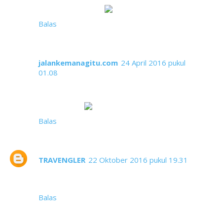
nomor 5, biar ingat
Balas
jalankemanagitu.com
24 April 2016 pukul
01.08
Cuma tahu 3 dari 5.
Lumayanlah...
Balas
TRAVENGLER
22 Oktober 2016 pukul 19.31
ke 5 limanya poporit Babanv nih, everlasting song
😘
Balas