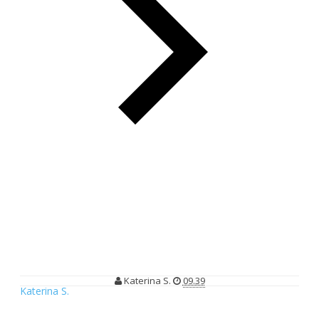
5 Lagu Barat Terpopuler Romantis Sepanjang Masa
5 Lagu Barat Terpopuler Romantis
Sepanjang Masa
Katerina S.
09.39
Katerina S.