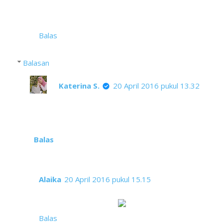
Lagu nomor 4 memang terkenal menakjubkan
karena nada tingginya Whitney Houston itu
memang nendang banget!
Balas
Balasan
Katerina S.
20 April 2016 pukul 13.32
Dan itu belum ada yang menyamainya ya
mas...
Balas
Alaika
20 April 2016 pukul 15.15
Kelima lagu itu emang asyik banget ya, Mba.
Awet sepanjang masa.
Balas