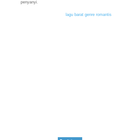
penyanyi.
Itulah 5 lagu terpopuler dengan
lagu barat genre romantis
sepanjang
masa, tak hanya sekarang bagi kamu yang penikmat musik pasti
akan selalu merasakannya hingga nanti.