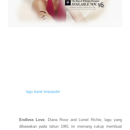
S
eiring dengan perkembangan zaman, industri musik memang
banyak mengalami perubahan. Begitu banyak musisi-musisi baru
yang lahir ke dunia dan memberikan sentuhan seni yang berbeda.
Hal ini juga setara dengan minat konsumen terhadap sebuah karya
yang selalu berubah. Beberapa orang mungkin menyukai musik-
musik baru, namun juga tak menampik bahwa banyak lagu lama
hingga saat ini masih saja dikenal.
Diantaranya memang yang berasal dari barat, sebagai negara yang
menggunakan bahasa Inggris bahasa yang dapat dimengerti oleh
semua orang membuat perbesaran musiknya juga menjadi yang
paling cepat.
Ingin tahu
lagu barat terpopuler
sepanjang masa?
Sesuai dengan genre romantis yang diusung berikut ini beberapa
jenis lagu yang masih dikenal hingga saat ini, yaitu:
Endless Love
, Diana Rose and Lionel Richie, lagu yang
dibawakan pada tahun 1981 ini memang cukup membuat