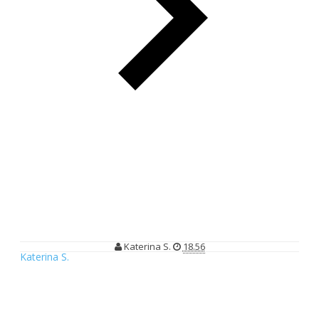
Colocation Server untuk Optimasi Bisnis dan Layanan
Colocation Server untuk Optimasi
Bisnis dan Layanan
Katerina S.
18.56
Katerina S.