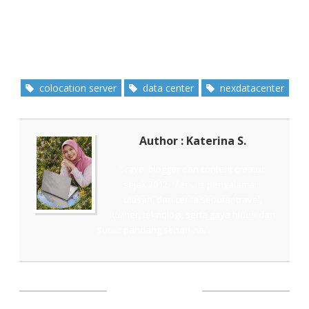
colocation server
data center
nexdatacenter
Author : Katerina S.
Travel blogger dan content creator
sejak 2012. Menulis pengalaman,
ulasan, dan cerita seputar travel,
kuliner, teknologi, serta gaya hidup dari
sudut pandang sehari-hari.
SHARE THIS