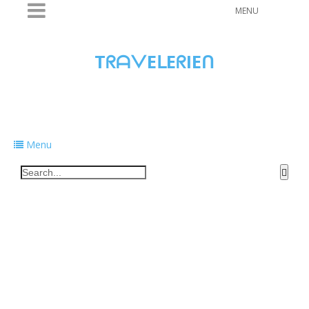
MENU
TᖇᗩᐯEᒪEᖇIEᑎ
Traveling to taste, learn, and grow. Sharing
food, tech, and stories along the way.
Menu