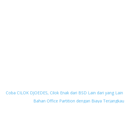
Next
Coba CILOK DJOEDES, Cilok Enak dari BSD Lain dari yang Lain
Previous
Bahan Office Partition dengan Biaya Terjangkau
Give us your opinion
Thank you for reading and taking the time to leave a
comment. Every comment is truly appreciated, and I always
enjoy reading your thoughts. I'll respond as soon as I can.