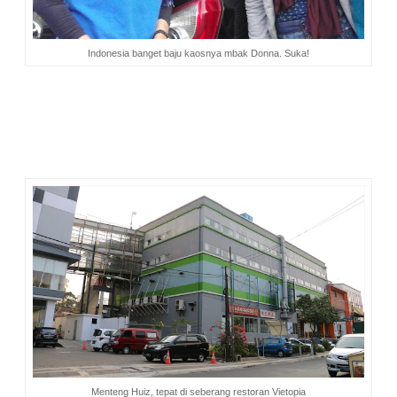
Indonesia banget baju kaosnya mbak Donna. Suka!
Setelah meninggalkan resto, kami berencana bersama-sama
melihat matahari terbenam dari pelabuhan Sunda Kelapa.
Namun karena sesuatu hal, rencana tersebut kami urungkan.
Kami memilih pulang. Mbak Donna kembali ke Depok, saya
dan mbak Evi menumpang mobil mbak Shinta menuju
Tangerang.
Menteng Huiz, tepat di seberang restoran Vietopia