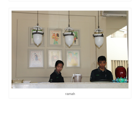
ramah
Selama berada di dalam resto, terdengar alunan lagu-lagu
yang diputar adalah lagu-lagu lama barat yang bernuansa
percintaan. Restonya sendiri cukup bersih dan para
pelayannya juga ramah. Hanya saja waktu pelayanannya
agak lama. Mungkin karena faktor jumlah pelayan yang tidak
terlalu banyak.
Signature dish
di restaurant Vietopia adalah Bo Luc Lac, Ca
Pe Sua Da, Cha Gio, Ice Lemon, dan Pho Bo. Saya dengar,