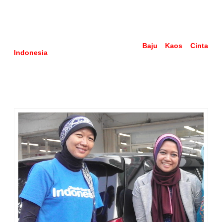
Seperti biasa, rasanya kumpul-kumpul belum sah kalau
belum foto-foto. Hehe. Setelah puas foto-foto di dalam,
saatnya foto di luar restoran. Saat akan berfoto inilah saya
menyadari ternyata baju kami berempat sama-sama
bernuansa biru. Betul-betul tanpa disengaja. Saya memakai
baju atasan biru. Mbak Evi, mbak Shinta dan mbak Donna
memakai bawahan biru. Bahkan,
Baju Kaos Cinta
Indonesia
yang dipakai oleh mbak Donna juga biru. Kayak
janjian! :D
Ya, mungkin karena sehati, makanya samaan. Sama seperti
pembicaraan tentang Jakarta Corners yang tadi kami
lakukan, isinya sehati.
*apaan coba :p