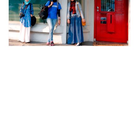
Restaurant Vietopia terletak di Jalan Cikini Raya No. 33.
Terbilang kecil, bahkan terlihat sempit. Jika tak jeli, agak
sulit menyadari bahwa diantara deretan bangunan ruko
model lama itu ada restaurant. Ada papan nama resto di
bagian depannya, tapi tak begitu menonjol.
*****
Minggu siang tgl 26/7, teman-teman kontributor Jakarta
Corners mengajak kumpul di Restaurant Vietopia di daerah
Cikini. Di sana, akan ada mbak Donna, mbak Evi, dan mbak
Shinta. Mbak Dewi Rieka yang saat itu sedang berada di
Bogor tak ikut serta. Katanya ia tak ada teman berangkat,
pun kurang tahu transportasi menuju Vietopia. Sedangkan
Salman, masih berada di luar Jakarta.
Meet up di Vietopia ini merupakan kesempatan pertama
pasca lebaran untuk berkumpul lagi dengan teman-teman
blogger. Saya antusias untuk datang. Apalagi pertemuan ini