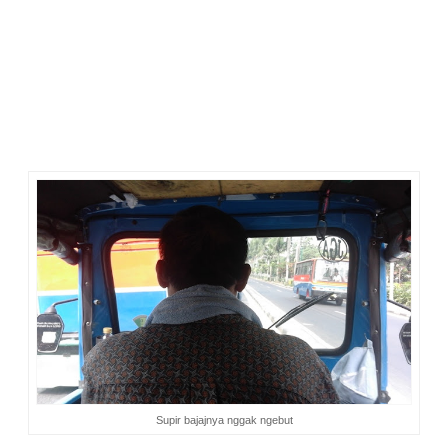
akan jadi kopdar pertama dengan mbak Shinta Ries.
Saya janjian dengan mbak Evi untuk berangkat bareng. Dari
BSD kami naik shuttle bus. Oh ya, sekarang kalau ke Jakarta
saya merasa ketagihan naik shuttle bus BSD. Soalnya
merasa nyaman, nggak perlu capek nyetir. Ongkos bis juga
murah, cuma Rp 15.000. Rute yang dilalui pun banyak. Kalau
bawa mobil, ongkos tol saja bisa lebih dari 50 ribu PP. Belum
hitung-hitungan BBM nya. Belum capeknya. Belum macetnya
yang kadang bikin stress.
Supir bajajnya nggak ngebut