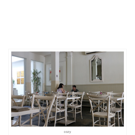
vintage sangat terasa. Simple dan romantis, itu kesan
pertama saya saat memasuki resto ini.
Mbak shinta yang memilih Vietopia sebagai tempat bertemu.
Ia sudah pernah makan di tempat ini. Katanya, makanannya
halal. Itu yang penting. Dan itu sebabnya saya setuju. Meski
jauh, tapi tak rugi datang ke tempat ini. Saya jadi tahu ada
restoran Vietnam halal di Jakarta yang punya suasana
romantis di dalamnya.
cozy