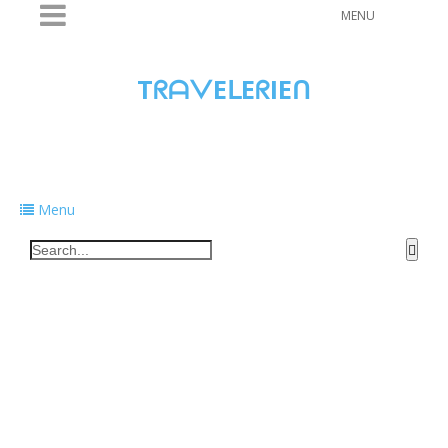
MENU
TᖇᗩᐯEᒪEᖇIEᑎ
Traveling to taste, learn, and grow. Sharing
food, tech, and stories along the way.
Menu