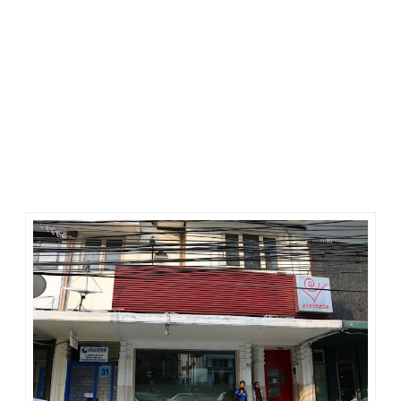
Supirnya setuju. Kami pun berangkat. Wah ternyata enak lho
naik bajaj. Bisa nyalip dan nyelip-nyelip. Hihi. Berisik? Nggak
seberisik bajaj yang dulu pernah saya naiki. Setelah merayapi
jalanan ibu kota, tak pakai lama kami pun sampai di Menteng
Huiz.
Turun dari bajaj saya merasa seperti salah turun. Tapi sesaat
kemudian merasa yakin telah turun di tempat yang benar.
Hehe. Saya kembali melihat google map. Tanda biru yang
menjadi lokasi kami berada saat itu sudah berada dekat
dengan tanda merah yang menjadi lokasi resto. Di mana
restonya? Kami menyeberang. Mulai mencari. Nama jalan
sudah benar. Kok restonya tak ada? Ketemu nomor 33.
Jangan-jangan itu restonya. Kami masuk.