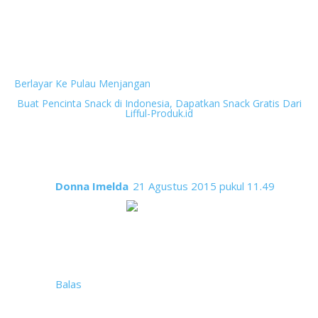
Next
Berlayar Ke Pulau Menjangan
Previous
Buat Pencinta Snack di Indonesia, Dapatkan Snack Gratis Dari
Lifful-Produk.id
16 komentar
Donna Imelda
21 Agustus 2015 pukul 11.49
Rien selalu
ter memadukan foto dan
kejadian jadi cerita yang menarik. Terus berasa
udah lama banget sejak ketemu di sini belum
ngumpul lagi. Ayo... ayooo, meet up lagii, cari
tempat yg cozy lagi
Balas