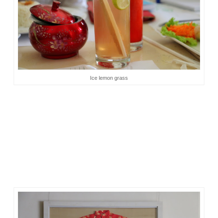
Ice lemon grass
Sebenarnya ada beberapa menu yang sempat diminta, tapi
banyak yang kosong. Faktor habis atau memang sedang tak
tersedia, saya tak sempat menanyakannya. Untuk minuman,
saya ikut saran mbak Shinta, yaitu ice lemon grass. Rasanya
dingin dan segar, cocok jadi penghilang dahaga seusai
bertualang naik bis dan bajaj hehe.
Harga makanan dan minuman di tempat ini tak terlalu mahal.
Selaras dengan rasa yang diberikan. Mungkin itu sebabnya
resto ini dikabarkan ramai pengunjung. Makanannya enak
tapi harganya terjangkau.