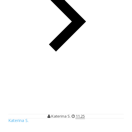
Restaurant Vietopia, Tempat Cozy Untuk Meet Up
Restaurant Vietopia, Tempat Cozy
Untuk Meet Up
Katerina S.
11.25
Katerina S.