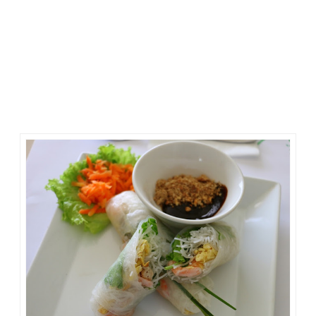
Pho bo di tempat ini dikenal sebagai Pho Bo terbaik di
Jakarta. Saya tidak dapat memastikannya, sebab saya tak
sering makan di resto Vietnam. Kalaupun makan, saya belum
tentu juga memesan Pho Bo.
Mbak Shinta sudah lebih dulu memesan makanan. Ia
menikmati
Goi Cuon
. Mirip risol. Didalamnya ada telur, sayur,
mie, dan udang. Mbak Donna tidak makan, katanya masih
kenyang. Saya pesan
Banh Cuon
, Vietnam pancake berisi
ayam dan jamur. Menu
appetizer
ini enak, dan saya suka.
Mbak Evi lain lagi, beliau memesan
Bun Bo Xao
.