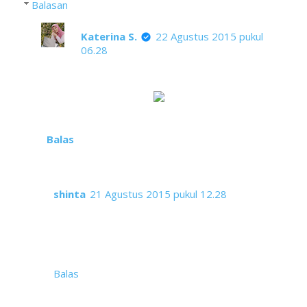
Balasan
Katerina S.
22 Agustus 2015 pukul
06.28
Hampir sebulan sejak habis ketemuan di
sana ya mbak. Ayo kita meet up lagi. Di
Tangerang yuk
Balas
shinta
21 Agustus 2015 pukul 12.28
wekekekee karena sesuatu hal yaa ngga jadi ke
pelabuhan qiqiqi
iyaaa karena mobil aku mogok hahahaa
*hadeuuhhh
Balas