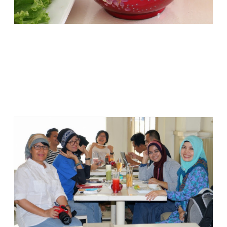
Siang itu, sewaktu baru masuk memang agak sepi. Namun
tak berapa lama kemudian pengunjung mulai berdatangan.
Oh iya, waktu teramai resto ini memang ada di jam makan
siang. Sayang saya tak menyaksikannya, karena saya baru
berada di sana setelah lewat jam makan siang.
Ada sekitar 60 seats yang tersedia di resto Vietopia. Untuk
cara pembayaran bisa dengan menggunakan kartu Visa,
Master, AMEX, Cash / Tunai. Buat yang ingin menikmati
kelezatan makanan Vietnam yang HALAL, resto ini boleh
dimasukkan dalam daftar.