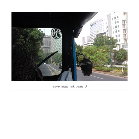
asyik juga naik bajaj :D
Saya dan mbak Evi awalnya tidak tahu akan turun dimana.
Berkat google map, kami bisa menyesuaikan lokasi turun
yang terdekat menuju Vietopia. Akhirnya, kami putuskan turun
di depan RSU Tarakan. Dari sana, kami lanjut naik bajaj.
Bajaj? Horeeee! Ini untuk kedua kalinya saya naik bajaj.
Pertama naik bajaj sekitar 4 thn yang lalu (kalo ga salah)
bareng Erie. Kalau dulu naik bajaj orange, hari ini naik bajaj
biru berbahan bakar gas :D
Sewa bajajnya Rp 30.000. Ditawar oleh mbak Evi Rp 20.000.