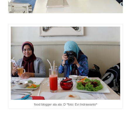
food blogger ala ala :D *foto: Evi Indrawanto*
Suasana yang nyaman, didukung makanan dan minuman
yang enak, membuat waktu cepat berlalu. Tak terasa hari
semakin sore. Sekitar jam 16.20 pertemuan kami akhiri.