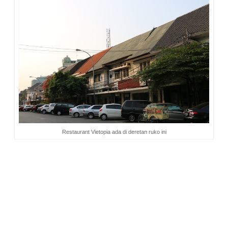
Restaurant Vietopia ada di deretan ruko ini
Ketika masuk, suasana di dalam resto tampak sepi. Hanya
ada 2 meja terisi. Seorang perempuan berjilbab memandang
ke arah kami. Di dekatnya terlihat ada mbak Donna. Itu pasti
mbak Shinta! Yaa….akhirnya kami ketemu. Alhamdulillah.
Baiklah, sekarang saya ceritakan tentang suasana restonya.
Jadi gini, bagian dalam resto ini ternyata berbeda dengan
luarnya. Kesan sempit saat dilihat dari luar, seperti
menghilang. Warna putih yang mendominasi ruang resto,
menciptakan kesan lapang. Tata ruangnya apik. Nuansa