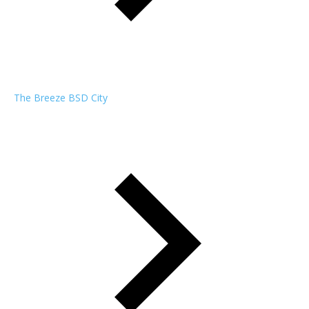
The Breeze BSD City