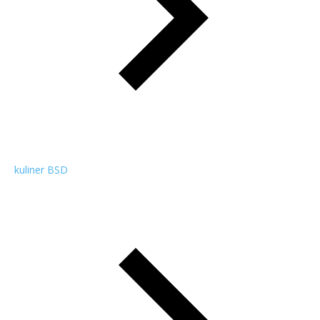
kuliner BSD