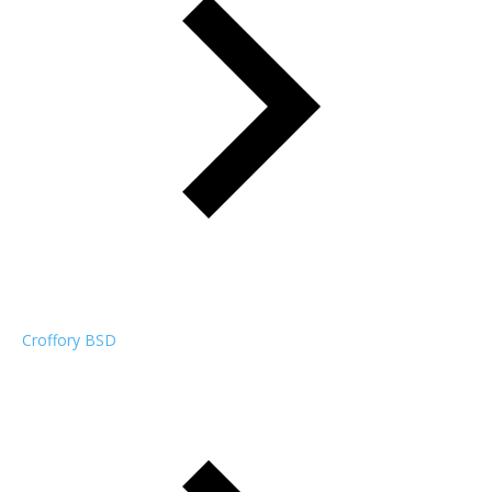
Croffory BSD