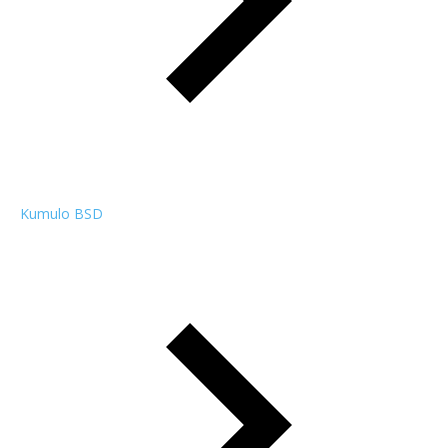
Kumulo BSD