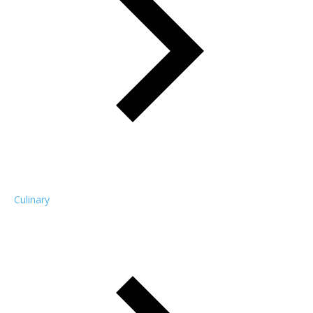
Culinary