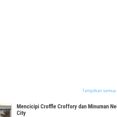
ingan dengan label
The Breeze BSD City
.
Tampilkan semua 
Mencicipi Croffle Croffory dan Minuman N
City