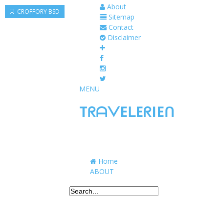
About
CROFFORY BSD
Sitemap
Contact
Disclaimer
MENU
TᖇᗩᐯEᒪEᖇIEᑎ
Traveling to taste, learn, and grow. Sharing 
Home
ABOUT