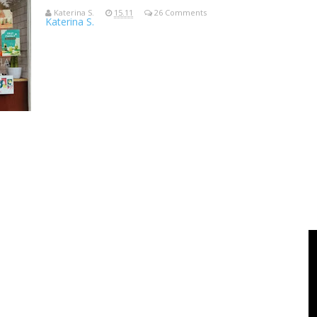
Katerina S.
15.11
26 Comments
Katerina S.
Blogpost pertama bulan Agustus, cerita jalan dan jajan di Kumu
Kumulo