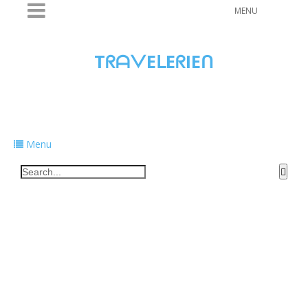
MENU
TᖇᗩᐯEᒪEᖇIEᑎ
Traveling to taste, learn, and grow. Sharing
food, tech, and stories along the way.
Menu