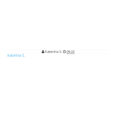
IG Live PSBB @Pigijo x Katerina @travelerien : Cerita Traveler
Cantik Keliling Indonesia
IG Live PSBB @Pigijo x Katerina
@travelerien : Cerita Traveler Cantik
Keliling Indonesia
Katerina S.
09.33
Katerina S.