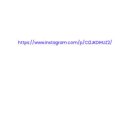
TERIMA KASIH PIGIJO!
Video IG Live dapat ditonton di IGTV Instagram @pigijo_
Link:
https://www.instagram.com/p/CI2JKDIHUZ2/