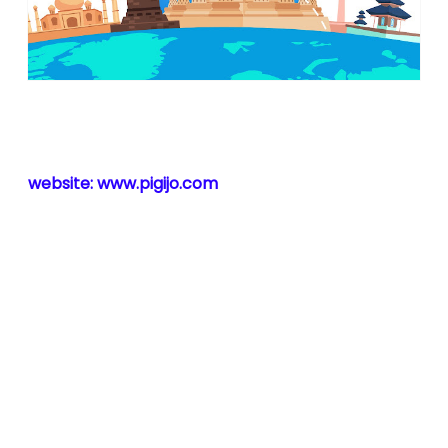
IG live @Pigijo_
Di acara PSBB (Pigijo Sharing Bareng-Bareng)
Rabu, 16 Desember 2020
Host: Regina
Pigijo Online Travel Planner
website: www.pigijo.com
🌹🌹🌹🌹🌹🌹🌹
1. Perkenalan Pribadi (Katerina)
Namaku Katerina. Boleh panggil Kate atau Rien. Aku asli
Sumsel, sekarang berdomisili di BSD City Serpong
kurang lebih telah 20an tahun.
Aku seorang Blogger yang suka menulis cerita
perjalanan di www.travelerien.com
Semua kanal digitalku pakai nama Travelerien (FB
Pages, Twitter, Instagram). Aku juga punya channel di