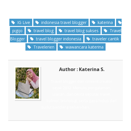
IG Live
indonesia travel blogger
katerina
pigijo
travel blog
travel blog sukses
Travel
Blogger
travel blogger indonesia
traveler cantik
Travelerien
wawancara katerina
Author : Katerina S.
Travel blogger dan content creator
sejak 2012. Menulis pengalaman,
ulasan, dan cerita seputar travel,
kuliner, teknologi, serta gaya hidup dari
sudut pandang sehari-hari.