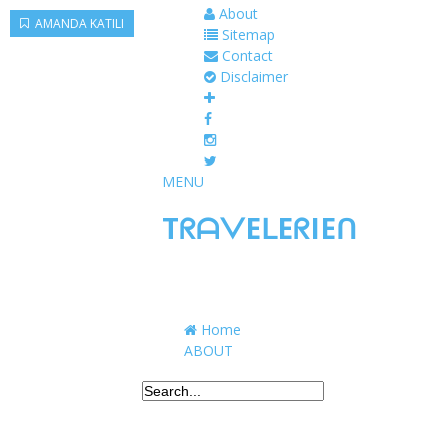
About
AMANDA KATILI
AMANDA KATILI
Sitemap
Contact
Disclaimer
MENU
TᖇᗩᐯEᒪEᖇIEᑎ
Traveling to taste, learn, and grow. Sharing 
Home
ABOUT