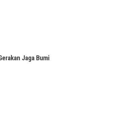
Iklim +39 Resep Gorontolo, Minggu 14/2/2021.
Gerakan Jaga Bumi
lum tahu caranya, coba deh baca E-Book “Kiat 50