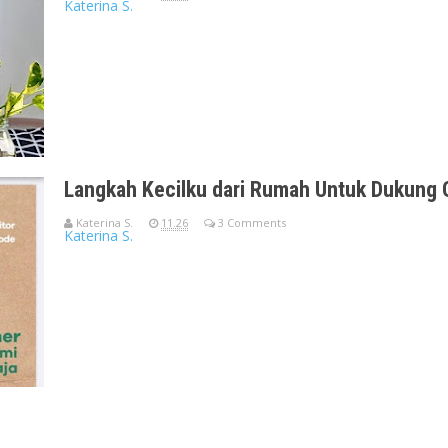
Katerina S.
Virtual Talkshow & Peluncuran e-Book Memilih Makanan Ramah 
(Katerina)S
Langkah Kecilku dari Rumah Untuk Dukung 
Katerina S.
11.26
3 Comments
Katerina S.
Jaga bumi dari rumah saja, memangnya bisa? Bisa dong. Jika be
Inst