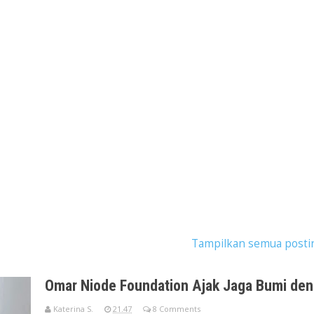
 postingan dengan label
jaga bumi
.
Tampilkan semua posti
Omar Niode Foundation Ajak Jaga Bumi de
Katerina S.
21.47
8 Comments