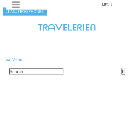
MENU
ASUS ROG PHONE II
TᖇᗩᐯEᒪEᖇIEᑎ
Traveling to taste, learn, and grow. Sharing
food, tech, and stories along the way.
Menu