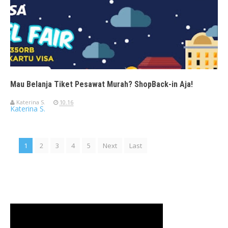
Mau Belanja Tiket Pesawat Murah? ShopBack-in Aja!
Katerina S.
10.16
Katerina S.
1
2
3
4
5
Next
Last
Travelerien ASUS ZenBook