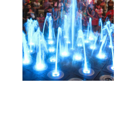
Pertunjukan tarian air berlangsung sekitar 1 jam. Pukul 8
malam, hiburan untuk pengunjung berlanjut di panggung
besar yang terletak di tengah taman, berupa sajian live
musik. Seorang penyanyi wanita bersama bandnya menaiki
panggung. Dari layar sangat besar yang tegak menjulang di
dekat panggung, memperlihatkan wajah penyanyinya dengan
jelas. Cantik. Dia mengenakan dress hitam yang anggun.
Saat menyanyi, suaranya terdengar merdu. Malam itu dia
menyanyikan lagu
Thousand Year C.Perri, Wish U Were Here
Avril Lavigne, Try Pink, Ironic Alanis Morissette, Animal
Instinct The Cranberries
dll. Hiburan ini terhenti pukul 9.
Setelah jeda 15 menit, penyanyinya kembali naik panggung