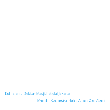
Next
Kulineran di Sekitar Masjid Istiqlal Jakarta
Previous
Memilih Kosmetika Halal, Aman Dan Alami
27 komentar