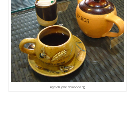
ngeteh jahe dolooooo :))
Silaturahmi petang itu diisi dengan banyak obrolan. Mulai dari
obrolan tentang keluarga, pekerjaan, pengajian, tentang
rencana kegiatan dan tempat silaturahmi bulan berikutnya,
hingga tentang pengumpulan dana untuk sebuah kegiatan.
Sambil ngobrol, pandangan saya berkali-kali ke arah taman,
mengamati anak-anak yang masih betah bermain.
Pukul 7, di mall ini ada pertunjukan
Fountain Dance
. Inilah
pertunjukkan yang paling dinanti-nanti oleh anak-anak.