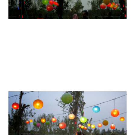
Assalamu'alaikum Wr Wb.
Suasana Sabtu sore [14/03/2015] di bagian
luar area
food
and
beverage
Bintaro Xchange Mall, Bintaro, Tangerang
Selatan, sangat ramai. Meja-meja restoran yang berderet
sepanjang sisi luar dipenuhi pengunjung dari berbagai usia.
Begitu juga dengan taman terbuka yang ada di sebelahnya,
meriah dan dipenuhi keceriaan.
Di taman, anak-anak kecil ramai bermain. Ada yang berlarian
di atas rumput bersih yang tertata rapi. Ada yang mengejar-
ngejar gelembung busa. Ada yang melompat-lompat girang
sambil menunjuk ratusan
lampion warna warni
yang
bergelayut di atas taman. Ada pula yang duduk saja sambil
melahap makanan yang disuapkan ibunya.