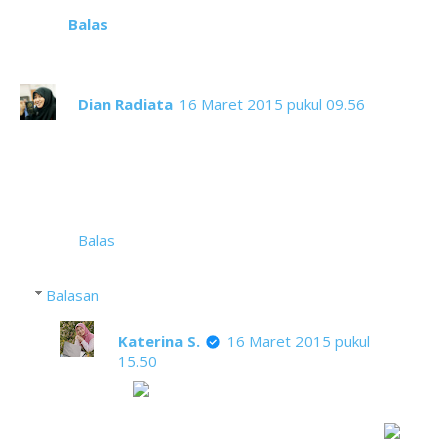
Balas
Dian Radiata
16 Maret 2015 pukul 09.56
Cangkir ama tekonya cakep!
Btw, mungkin aku cocok tinggal di Palembang ya,
ga peduli pagi, siang, sore, malem, tetep hayuuuk
makan pempek. Kali pergi ke pujasera, yang aku
cari pasti stand yang jual pempek. Doyan banget..
Balas
Balasan
Katerina S.
16 Maret 2015 pukul
15.50
Hi
...boleh boleh kalo mau tinggal di
Palembang. Tapi mesti di tes dulu. Tes
nyanyi dan nari Gending Sriwijaya dulu