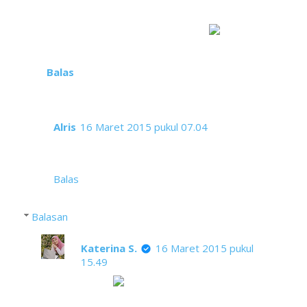
Aamiin.
Oh iya, cangkirnya nyeni ya
Balas
Alris
16 Maret 2015 pukul 07.04
Wah tempatnya asik nih. Tarian airnya itu kece
banget.
Balas
Balasan
Katerina S.
16 Maret 2015 pukul
15.49
Setuju