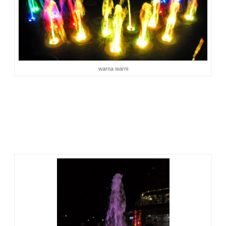
warna warni
Fountain dance
adalah pertunjukan air menari yang diiringi
musik. Gerakan airnya seirama dengan musik. Saat menari,
cahaya yang memancar dari bawah air yang menari berubah-
ubah warna. Kadang merah, biru, kuning, hijau, dan putih.
Setiap 10 menit, tarian airnya berhenti. Setiap berhenti,
semua penonton bertepuk tangan riuh. Penonton anak-anak
pun berteriak:
“lagi….lagi…lagi.”