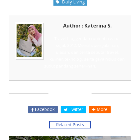
Daily Living
Author : Katerina S.
Travel blogger dan content creator
sejak 2012. Menulis pengalaman,
ulasan, dan cerita seputar travel,
kuliner, teknologi, serta gaya hidup dari
sudut pandang sehari-hari.
SHARE THIS
Facebook
Twitter
More
Related Posts