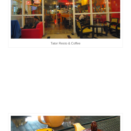
Tator Resto & Coffee
Saya lihat orang-orang yang makan sejak pukul 5 sore tadi,
masih saja duduk di tempatnya. Heran juga masih ada di situ.
Tapi, setelah saya perhatikan, ternyata mereka tidak sekedar
makan minum, melainkan juga sambil menunggu anak
mereka selesai bermain di taman. Atau justru bukan
menunggu selesai, melainkan sengaja membiarkan anak-
anak mereka tetap bermain?
Maybe.
Langit terang telah berubah menjadi gelap, cahaya lampu
mall dan lampion di taman membuat suasana selepas magrib
itu menjadi romantis. Kami mulai memesan minuman. Aneka
kopi menjadi pilihan, tapi saya justru memesan ginger tea.
“kamu mbok-mbok banget deh, ah”
. Hahaha.