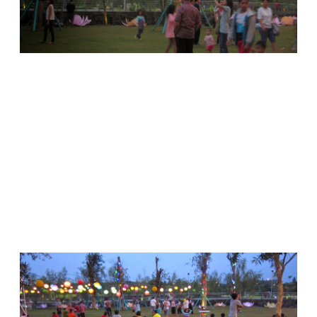
Taman yang ada sebetulnya polos saja. Hanya berupa lahan
terbuka yang berbalut rumput hijau yang bersih dan segar.
Tidak ada satu pun perangkat permainan terpasang. Mungkin
karena kepolosannya itulah anak-anak suka. Mereka bisa
bebas lari-larian, duduk-duduk, lompat-lompat, bahkan
guling-guling. Di sisi taman ini, agak naik ke atas, ada jalan tol
Serpong – Bintaro. Meskipun terhalang pepohonan,
kendaraan yang melaju bisa terlihat dari mall. Tol itulah yang
menghubungkan tempat tinggal saya di BSD dengan Bintaro.
Jarak tempuh dari BSD ke mall ini hanya 10 menit saja.
Sangat mudah dicapai.
Orang-orang dewasa banyak yang duduk di atas rumput, ada
pula yang nongkrong di beton-beton undakan taman. Ada
yang duduk sambil membaca buku, beraktifitas dengan
gadget, mengawasi anaknya, memotret suasana taman, foto-
foto selfie, bercengkrama dengan pasangannya, atau pun
sekedar duduk-duduk saja menikmati suasana.