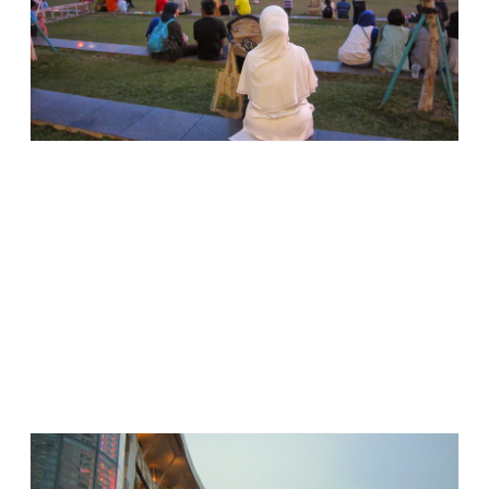
Jelang pukul 6 sore, anak-anak yang bermain di taman belum
ada yang beranjak pergi. Saat ratusan lampion mulai
dinyalakan, suasana taman makin semarak. Anak-anak
terlihat makin gembira. Saya yang semestinya sudah sejak
pukul 5 sore tadi duduk manis di
Tator Coffee
bersama
rombongan teman, masih belum mau pergi dari taman.
Hingga adzan Magrib berkumandang, baru saya pergi, lalu
bergerak menuju lift yang terletak di depan lobi. Tak jauh dari
taman. Saya naik ke tingkat 4 (L2), menuju musala,
menunaikan salat magrib.
Saat kembali ke bawah, saya menuju
Tator Coffee
. Teman-
teman tidak ada yang bertanya kenapa saya baru
menghampiri mereka, karena mereka juga tahu, istri-istri
mereka juga sama seperti saya. Berlama-lama di taman
bersama anak, berbaur bersama ratusan pengunjung yang
masih saja betah menikmati suasana.