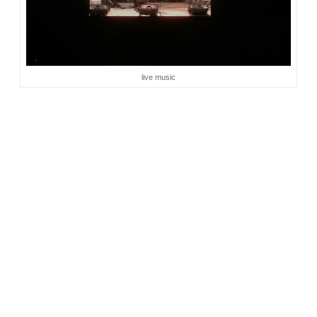
live music
Sabtu malam jadi terasa indah. Berkumpul bersama keluarga
dan teman-teman akrab, rasanya istimewa. Memang jarang
sekali moment seperti ini terjadi. Kami sibuk dengan urusan
masing-masing. Beda kota, beda daerah, bahkan ada yang
beda negara. Silaturahmi ini menghangatkan jiwa. Acara
makan malam menjadi bahan guyonan. Apa pasal? Menu
yang dipesan pempek semua! Haha. Memang
wong kito galo
,
makan malam baru nendang kalau makan pempek. Eh tapi
saya enggak sih. Beda sendiri. Saya memesan
Oxtail fried
rice
. Ga kuat nih lambung kalau mesti
ngirop cuko
:D
Btw, unik nih kafe kopi. Masakan tradisional Indonesia merajai
menu makanannya :D
Pukul 10 malam mall mulai ditutup. Namun resto-resto masih
dipenuhi pengunjung. Baik yang makan minum, maupun yang
lanjut bercengkerama seusai makan minum. Kami
mengusaikan pertemuan. Anak-anak masih bersemangat.
Heran, belum ada yang ngantuk.
“Ma, lampionnya cantik-cantik ya. Air menarinya juga. Besok
kita lihat lagi ya?”