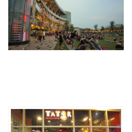
Tator Coffee tempat kami berkumpul petang itu adalah salah
satu resto yang ada di Bxc Mall. Di sebelah kafe kopi ini
berderet resto-resto besar lainnya, seperti
Starbucks Coffee,
Mokka Coffee, Pizza Hut, Marugame Udon, Sushi Tei, Tamani
Caf, Bakmi GM, Samudra Suki, Papper Lunch, Aroma Pondok
Sunda, Sate Khas Senayan,
hingga
Kenny Rogers Roasters.
Semua sisi outdoor resto tersebut dipenuhi pengunjung.
Ramai tapi nyaman sebab suasananya tenang. Orang-orang
bergerak dan berbicara, tapi tidak berisik.