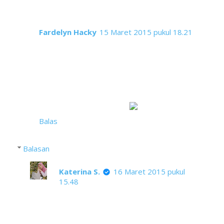
Fardelyn Hacky
15 Maret 2015 pukul 18.21
Mbak rin, aku suka lihat cangir tehnya. cakeeeep,
ada ukirannya gitu
Btw, membaca air mancur menari,
mengingatkanku pada Macau. ishhh....kayak udah
Ke Macau aja, bhuahahaa...bukan, maksudnya
pernah baca tulisan seseorang tentang air
mancur mengalir di Macau
Balas
Balasan
Katerina S.
16 Maret 2015 pukul
15.48
Siapa tahu ucap kata mbak Eki tentang
Macau ini akan membawa mbak Eki benar-
benar ke Macau. Kita jadikan doa yuk.