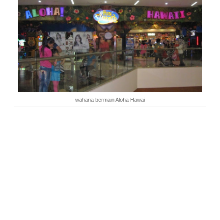
wahana bermain Aloha Hawai
Di sini, pertunjukkan tarian air dan live musik hanya pada hari
Jumat, Sabtu dan Minggu. Sedangkan lampion setiap hari.
Semuanya gratis. Permainan berbayar yang bisa dinikmati
oleh anak juga ada, seperti
ice skating
dan arena bermain
Aloha Hawai
. Ice skating di mall ini istimewa karena
merupakan yang terbesar di Indonesia.
Sekilas,
Bintaro Xchange Mall
tak ada bedanya dengan mall-
mall lain di Indonesia. Namun sesungguhnya mall ini
merupakan sebuah ikon dan destination baru dengan segala
tawaran yang menarik dan keunikan yang tidak bisa
ditemukan pada mall di Jakarta pada khususnya atau mall-
mall di Indonesia pada umumnya sekarang ini. Semua
keunggulan yang dimilikinya menghadirkan keseruan
berkunjung, bermain, berbelanja dan bersenang-senang.