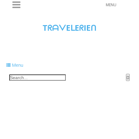
MENU
TᖇᗩᐯEᒪEᖇIEᑎ
Traveling to taste, learn, and grow. Sharing
food, tech, and stories along the way.
Menu