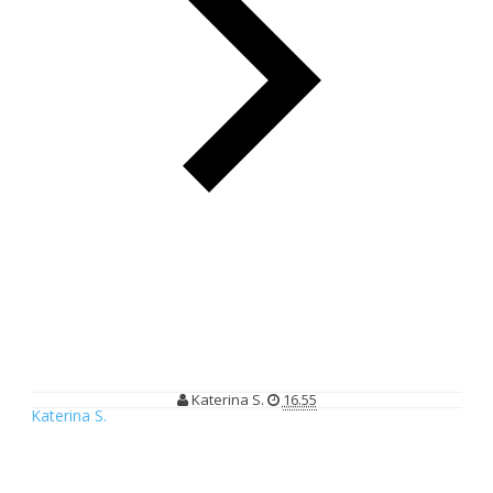
Keceriaan di Bintaro Xchange Mall
Keceriaan di Bintaro Xchange Mall
Katerina S.
16.55
Katerina S.