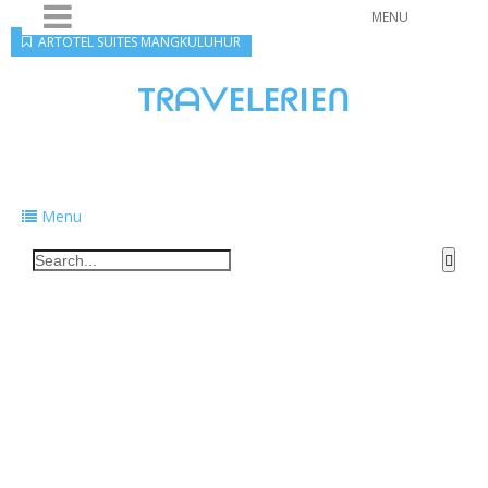
MENU
ARTOTEL SUITES MANGKULUHUR
TᖇᗩᐯEᒪEᖇIEᑎ
Traveling to taste, learn, and grow. Sharing
food, tech, and stories along the way.
Menu