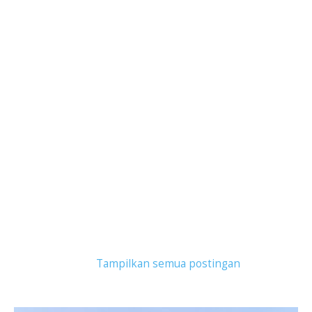
Tampilkan postingan dengan label
Kapal Patroli
HDPE
.
Tampilkan semua postingan