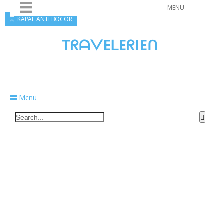
MENU
KAPAL ANTI BOCOR
TᖇᗩᐯEᒪEᖇIEᑎ
Traveling to taste, learn, and grow. Sharing
food, tech, and stories along the way.
Menu