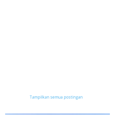
Tampilkan postingan dengan label
Kapal HDPE
.
Tampilkan semua postingan