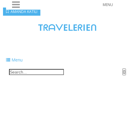
MENU
AMANDA KATILI
TᖇᗩᐯEᒪEᖇIEᑎ
Traveling to taste, learn, and grow. Sharing
food, tech, and stories along the way.
Menu