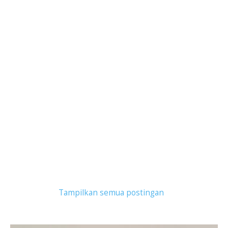
Tampilkan postingan dengan label
Buku Kuliner
.
Tampilkan semua postingan