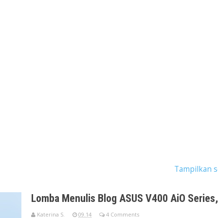
 dengan label
ASUS Blog Writing Competition
.
Tampilkan 
Lomba Menulis Blog ASUS V400 AiO Series, 
Katerina S.
09.14
4 Comments