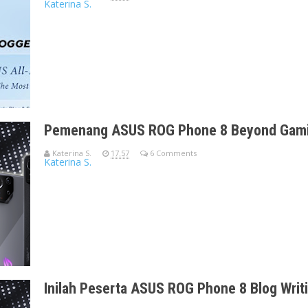
Katerina S.
Halo, Bloggers!Tidak terasa tahun 2025 sudah di penghujung w
baru 2026. Me
Pemenang ASUS ROG Phone 8 Beyond Gamin
Katerina S.
17.57
6 Comments
Katerina S.
Alhamdulillah ROG Phone 8 Beyond Gaming Blog Writing Compet
hingga 20 Maret
Inilah Peserta ASUS ROG Phone 8 Blog Writ