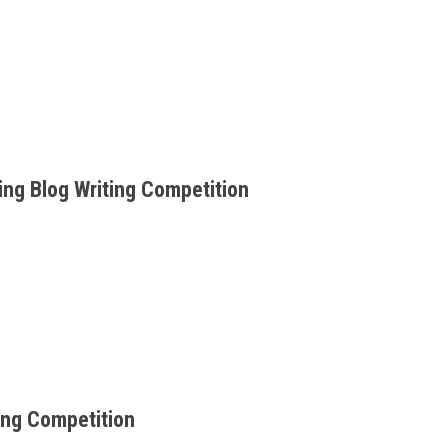
aktu. Sebentar lagi kita akan menyambut tahun
g Blog Writing Competition
ition yang berlangsung dari tanggal 01 Maret
ing Competition