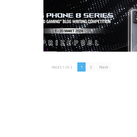
1
2
Next
PAGES 1 OF 2