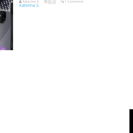
Katerina S.
08.55
1 Comment
Katerina S.
Alhamdulillah, dengan penuh syukur, periode ASUS ROG Phone 8
pada tanggal