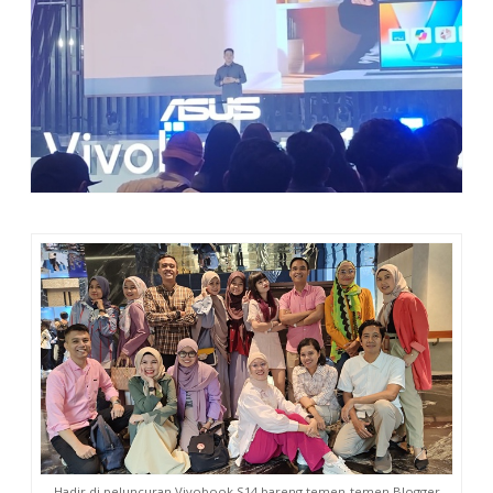
Hadir di peluncuran Vivobook S14 bareng temen-temen Blogger