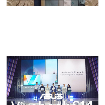
Hari Kamis, 15 Mei 2025 kemarin, saya berkesempatan
hadir di acara launching laptop terbaru
ASUS Vivobook S14
di Movenpick Hotel Jakarta. Acaranya seru banget! Ada
challenge
berhadiah,
gimmick
eksklusif untuk para undangan
yang registrasi, sampai
doorprize
yang bikin deg-degan.
Yang paling menarik buat saya justru sesi presentasi dari
para petinggi ASUS, seperti
Frank Wang (ASUS Product
Manager)
dan
Angel Hsieh (ASUS Technical PR
Manager)
, yang memperkenalkan langsung teknologi AI
canggih di laptop ini. Acara juga makin berwarna dengan
kehadiran
Theo Derick
, creator sekaligus founder dari
Acrobyte Group
, yang ikut berbagi perspektif kreatifnya.