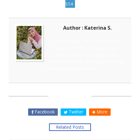
S14
Author : Katerina S.
Travel blogger dan content creator
sejak 2012. Menulis pengalaman,
ulasan, dan cerita seputar travel,
kuliner, teknologi, serta gaya hidup dari
sudut pandang sehari-hari.
SHARE THIS
Facebook
Twitter
More
Related Posts