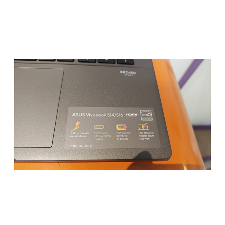
Poin yang nggak kalah penting: pendinginannya juga udah
didesain khusus supaya suhu tetap stabil walau kerja berat.
Buat saya pribadi, sistem pendinginan yang baik itu penting
banget karena performa laptop bisa drop kalau suhu naik
terus.
Daya Tahan Baterai dan Port:
Lengkap dan Fleksibel
Buat yang sering kerja di luar atau suka lupa bawa charger
(ngaku deh, pasti pernah 😅), Vivobook S14 punya baterai