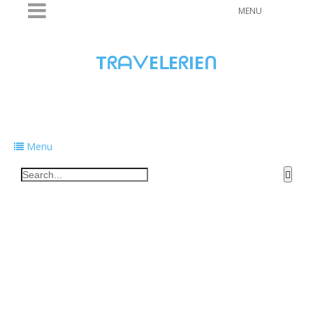
MENU
TᖇᗩᐯEᒪEᖇIEᑎ
Traveling to taste, learn, and grow. Sharing
food, tech, and stories along the way.
Menu