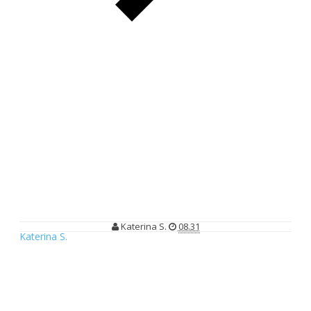
Vivobook S14 Resmi Hadir di Indonesia: Laptop AI Canggih
yang Tipis, Tangguh, dan Siap Bikin Produktivitas Meningkat
Vivobook S14 Resmi Hadir di
Indonesia: Laptop AI Canggih yang
Tipis, Tangguh, dan Siap Bikin
Produktivitas Meningkat
Katerina S.
08.31
Katerina S.