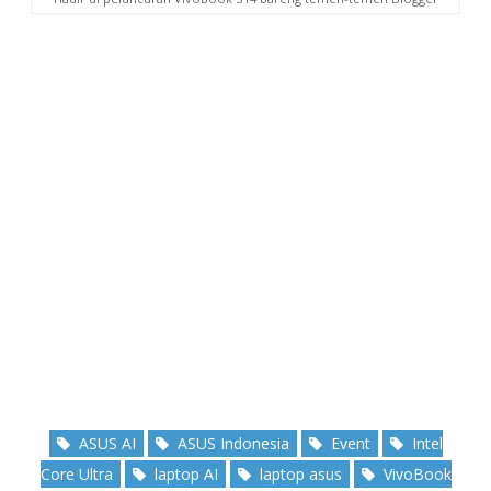
ASUS AI
ASUS Indonesia
Event
Intel
Core Ultra
laptop AI
laptop asus
VivoBook