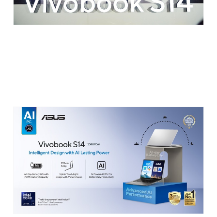
Nah, yang bikin saya paling excited adalah akhirnya bisa
melihat langsung ASUS Vivobook S14 laptop AI terbaru dari
ASUS yang disebut-sebut tipis, ringan, tapi tetap bertenaga.
Setelah menyimak pemaparan dari tim ASUS dan melihat
langsung unitnya, saya bisa bilang:
this is not just another
ultrabook
. Vivobook S14 ini memang dirancang untuk jadi
partner produktivitas harian, khususnya buat yang aktif,
mobile, dan butuh perangkat kerja yang cepat, tahan lama,
dan... tentu saja tampil keren juga.v