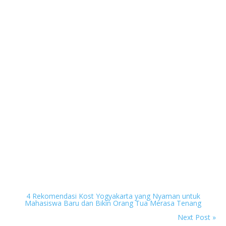
Next
4 Rekomendasi Kost Yogyakarta yang Nyaman untuk
Mahasiswa Baru dan Bikin Orang Tua Merasa Tenang
Previous
Next Post »
Give us your opinion