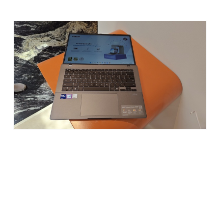
Office Home & Student 2024 seumur hidup
Kesimpulan: Laptop AI Stylish yang Siap Temani
Aktivitas Harian
Setelah nyobain langsung dan dengerin semua pemaparan
dari tim ASUS, saya bisa bilang kalau Vivobook S14 ini bukan
laptop biasa. Desainnya keren dan tipis, performanya luar
biasa (terutama dukungan AI-nya!), dan punya fitur-fitur
yang sangat relevan untuk kehidupan digital kita hari ini.
Buat kamu yang butuh laptop untuk kerja, belajar, konten