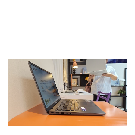
Desain: Tipis, Ringan, dan
Tangguh
Sekilas lihat aja, Vivobook S14 ini memang punya desain
yang stylish. Tapi yang bikin saya pribadi suka adalah
bobotnya yang cuma sekitar
1,4 kg
dengan ketebalan
1,59
cm
. Ringan banget! Buat yang sering pindah-pindah lokasi
kerja, ini jadi poin plus besar karena nggak bikin pundak
capek walau ditenteng seharian.
Bodinya juga udah pakai dual-metal chassis yang kesannya