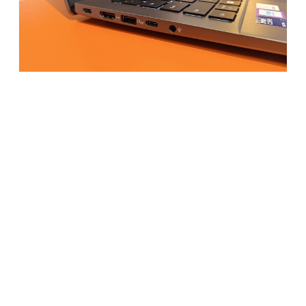
Layanan & Keamanan: Tenang
Selama Pemakaian
Vivobook S14 nggak cuma kuat dari segi fisik, tapi juga
dikasih perlindungan maksimal dari ASUS. Kita dapat:
Garansi internasional 3 tahun di 114 negara
ASUS VIP Perfect Warranty: ganti komponen di tahun
pertama meskipun kerusakan karena kelalaian
pengguna (yes, bahkan jatuh atau ketumpahan
minuman!)
Dan ada bonus menarik juga:
Microsoft 365 gratis 1 tahun