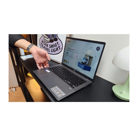
kokoh, dan ternyata sudah mengantongi sertifikasi
ketahanan
standar militer (US MIL-STD-810H)
. Jadi
meskipun tampilannya sleek dan elegan, daya tahannya
nggak main-main. Nggak khawatir lagi kalau harus kerja di
luar ruangan, dibawa meeting ke banyak tempat, atau
bahkan diajak traveling.
Performa: Otak Cerdas Berbasis AI
Nah, ini bagian yang paling menarik buat saya sebagai
pengguna aktif di dunia digital. Vivobook S14 dibekali
prosesor Intel® Core™ Ultra generasi terbaru
, dan
tersedia dalam dua pilihan: