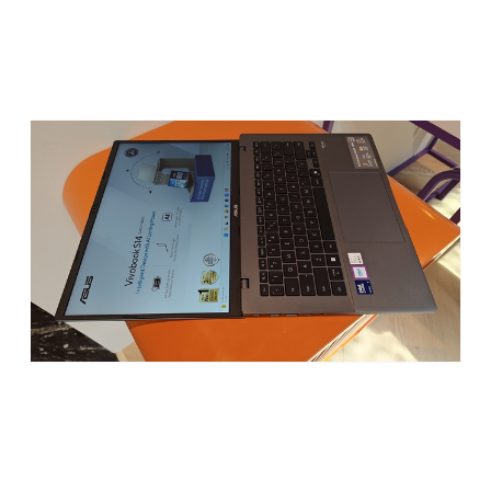
penggunaan multitasking berat.
Bagi yang sering edit video, buka banyak tab sekaligus, dan
kadang render konten, laptop ini bakal sangat membantu.
Performanya bisa diandalkan tanpa harus tergantung
colokan listrik terus-menerus.
RAM, Storage & Pendinginan
Vivobook S14 dibekali RAM DDR5 16GB (yang masih bisa di-
upgrade!), serta storage SSD berkecepatan tinggi, bikin
proses booting, buka aplikasi, sampai pindah file besar jadi
jauh lebih cepat. Kombinasi ini jelas cocok untuk
multitasking berat.