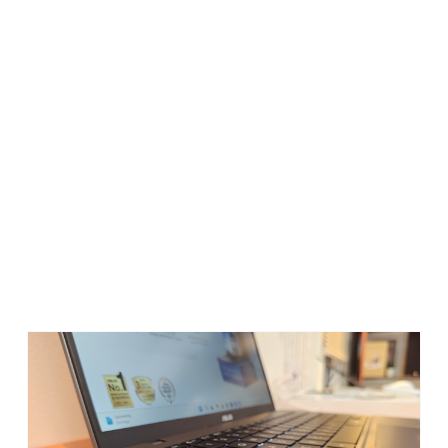
yang awet banget: tahan lebih dari 12 jam pemakaian. Dan
yang bikin makin fleksibel, ada fitur USB-C® Easy Charge,
jadi bisa ngecas pakai adaptor biasa atau bahkan power
bank. Udah kayak smartphone!
Dari sisi konektivitas, port-nya juga lengkap:
2x USB4®
HDMI®
WiFi 6E
Jadi buat presentasi, transfer data, atau sekadar colok
perangkat tambahan, nggak perlu dongle-donglean lagi. Dan
jangan lupa, ada Microsoft Phone Link yang memudahkan
kita untuk nyambungin laptop ke HP. Saya pribadi suka
banget fitur ini karena bisa balas pesan atau cek notifikasi
langsung dari laptop.