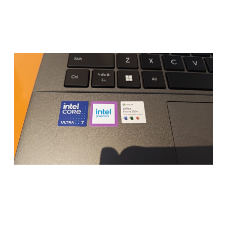
Intel® Core™ Ultra 5 Processor 225H
Intel® Core™ Ultra 7 Processor 255H, dengan 16 core
dan 16 thread serta kecepatan hingga 5,1 GHz.
Khusus varian Ultra 7, yang sempat saya lihat langsung di
acara, performanya benar-benar kencang dan sudah
dilengkapi
Intel® Graphics dan Intel® AI Boost NPU
dengan kemampuan
AI hingga 13 TOPS
. Artinya, laptop ini
memang dibuat untuk mendukung komputasi berbasis AI —
baik untuk pekerjaan sehari-hari, kreatif, atau bahkan