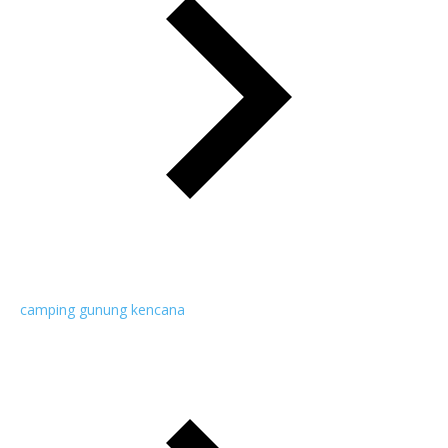
camping gunung kencana