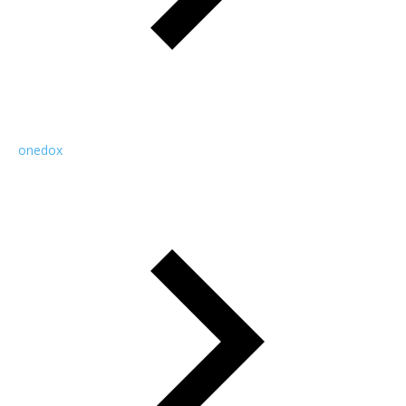
onedox