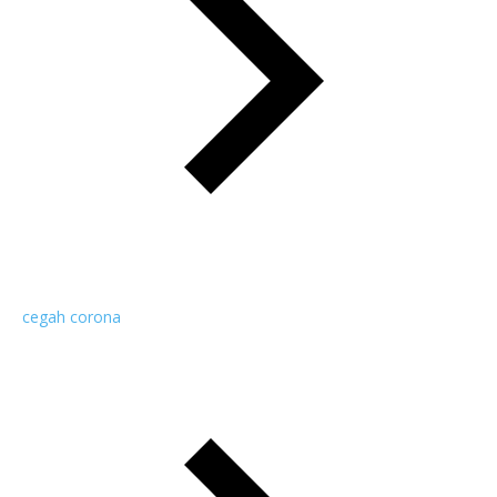
cegah corona