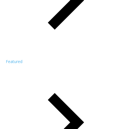
Featured