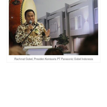
Rachmat Gobel, Presiden Komisaris PT Panasonic Gobel Indonesia
Seperti yang kita tahu,
Kota Deltamas adalah sebuah kota
mandiri modern
yang terintegrasi, dibangun di atas lahan
seluas kurang lebih 3.177 hektar yang menggabungkan
kawasan pemukiman, komersial dan industri berstandar
internasional dengan berbagai fasilitas dan infrastruktur kelas
dunia. Nah, di sinilah SAVASA menawarkan huniannya yang
berkualitas tinggi.
Tipe Rumah SAVASA
Biar nggak penasaran seperti apa desain dan fitur rumah