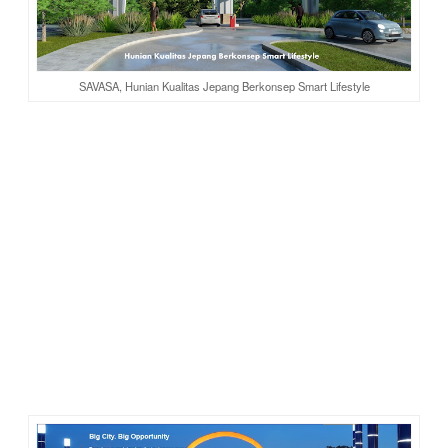
SAVASA, Hunian Kualitas Jepang Berkonsep Smart Lifestyle
BSD City
bagiku adalah kota dengan seribu kisah dalam 20
tahun terakhir kehidupanku. Di sini aku mencari nafkah,
bertemu jodoh, menikah, membangun keluarga dan
menyaksikan anak-anakku tumbuh besar. Selama itu pula aku
tak pernah pindah, meski banyak godaan menghampiri agar
kami pergi ke lain tempat. Betah, itulah kami.
Teringat dulu pada tahun 2004, ketika akan membeli rumah,
BSD adalah satu-satunya tempat yang aku incar. Pada masa
itu, modern dan asrinya BSD memang belum sedahsyat
sekarang. Tapi aku meyakini BSD akan menjadi kawasan
yang sangat maju, layak tinggal dan nyaman untuk keluarga
kecilku.
Tak perlu lama menunggu kenyataan atas keyakinanku,
tahun 2010 aku menyaksikan kota mandiri BSD bersinar
dengan segala keberhasilannya.