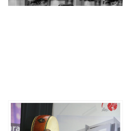
Hongky Jeffry Nantung, President Director PT. Puradelta
Lestari, Tbk (PDL)
sekaligus
CEO Commercial Sinar Mas
Land
menyatakan,
“Melihat perkembangan pesat kawasan
Cikarang dan sekitarnya belakangan ini, terutama dengan
ditunjuknya Kota Deltmas secara resmi sebagai lokasi
Cikarang Japanese School, memberikan keyakinan kepada
kami pentingnya menyediakan perumahan yang berkualitas
dengan standar Jepang di wilayah ini."
“Untuk mencapai itu semua, kami bekerjasama dengan
Panasonic Homes, yang telah memiliki pengalaman luas
dalam mengembangkan kota pintar seperti Fujisawa SST
yang sangat sukses di Jepang untuk membangun 37 hektar
produk hunian premium di lahan kami. Sinar Mas Land selalu
berkomitmen untuk terus berinovasi, menyediakan pilihan
hunian terbaik dengan harga terjangkau bagi masyarakat
Indonesia,"
lanjut Hongky Jeffry Nantung.