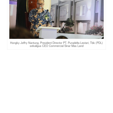
Hongky Jeffry Nantung, President Director PT. Puradelta Lestari, Tbk (PDL)
sekaligus CEO Commercial Sinar Mas Land
Kazuhiko Tanaka, President Director PT PanaHome
Deltamas Indonesia (PHDI),
yang juga menjabat sebagai
President Director PT Panasonic Homes Gobel
Indonesia,
menambahkan:
“Panasonic Homes memiliki 54
tahun pengalaman dalam membangun lebih dari 490.000
rumah di Jepang, dan kami telah menerapkan teknologi
perumahan kami di Taiwan, Malaysia dan sekarang di
Indonesia. Kami percaya teknologi Wall-Precast Concrete (W-
PC) kami yang khas dapat membantu memberikan solusi
untuk backlog 13 juta rumah di Indonesia, karena kami dapat
mempersingkat masa konstruksi setidaknya tiga bulan sambil
mempertahankan kualitas yang terbaik. Bersama dengan
Sinar Mas Land, kami bertujuan untuk mencapai
pembangunan kota yang berkelanjutan yang
mempertimbangkan kelestarian dan keselamatan lingkungan,