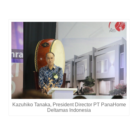
serta menyediakan perumahan klaster berkualitas tinggi
untuk masyarakat Indonesia."
Kazuhiko Tanaka, President Director PT PanaHome
Deltamas Indonesia
Nah, terjawab sudah ya kenapa
opening ceremony
hari itu
kental dengan nuansa Jepang. Satu lagi,
Bapak Rachmat
Gobel, Presiden Komisaris PT Panasonic Gobel