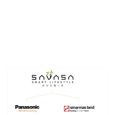
Kolaborasi Sinar Mas Land dan Panasonic
Homes
Dalam perjalanan berkendara bus menuju Kota Deltamas,
kami mendapat informasi penting bahwa pengembangan
proyek hunian SAVASA di Kota Deltamas, Cikarang,
Kabupaten Bekasi merupakan kolaborasi antara Panasonic
Homes dengan PT. Puradelta Lestari Tbk, anak perusahaan
Sinar Mas Land.
Di Indonesia, siapa yang tak familiar dengan nama besar
Panasonic? Nama ini identik dengan peralatan eletronik yang
biasa digunakan dirumah. Aku menggunakan produknya?
Tentu. Tapi jujur, baru kali ini aku tahu kalau Panasonic bukan
hanya memproduksi barang-barang eletronik bermutu tinggi,
tetapi juga hunian berkualitas yang patut diidamkan.