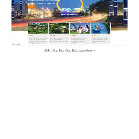
BSD City. Big City. Big Opportunity
Tenaga listrik yang ada dapat diandalkan, serta kabel
fiber
optic
merupakan pendukung utama dalam infrastruktur
komunikasi, menjamin konsistensi dan kecepatan suara serta
koneksi data dengan dunia. Program pembuangan limbah
serta pengelolaan material membuat BSD menjadi kota yang
bersih dan sehat.
Di BSD, banyak taman terbuka menyajikan ruang hening
untuk sejenak melarikan diri dari hiruk-pikuk kehidupan
modern. Unsur tersebut memegang peranan penting dalam
penyelamatan lingkungan serta dalam melindungi kesehatan
kami sebagai penghuni. Jaringan
drainase
dan kanal di BSD
menyajikan sistem penyaluran air yang dapat diandalkan
serta infrastuktur pengelolaan banjir yang baik agar BSD
terhindar dari banjir.
Aku merasa beruntung tinggal di BSD. Dan, di balik semua itu