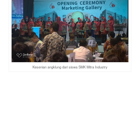
Kesenian angklung dari siswa SMK Mitra Industry
Hiroaki Kato
, meski asli Jepang, tapi pandai berbahasa
Indonesia. Karena itu, ia luwes menjadi MC acara. Saat ini
tahun ke-5 Hiroaki tinggal di Indonesia. Ia pernah viral karena
membuat lagu tema Asian Games 2018 dalam bahasa
Jepang, yaitu lagu Bright as The Sun.
Sampai saat ini video lagu yang diunggah di channel
youtube-nya tersebut telah ditonton oleh lebih dari 1.766.793
kali. Aku sudah pernah dengar sebelumnya. Nggak nyangka
aja orangnya hadir di opening ceremony Savasa Deltamas
hehe. Oh ya, dulu pernah tahu Hiroaki Kato saat ia membuat
cover lagu Ruang Rindu Letto ke bahasa Jepang.