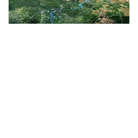
Nah, baru-baru ini, Sinar Mas Land menghadirkan kawasan
hunian baru berkonsep smart lifestyle yang dinamakan
SAVASA Deltamas.
Sudah pernah dengar?
SAVASA Deltamas
Kebahagiaan adalah suasana hati yang diinginkan oleh
semua orang. Dengan bahagia, hati menjadi damai tanpa
ada beban yang menggelayut. Perasaan bahagia inilah yang
menjadi tujuan dari dibangunnya hunian SAVASA.
Nama SAVASA diciptakan dari gabungan kata Smart + Vasa
(Sansekerta yg artinya "rumah" atau "tempat tinggal"), jadi
SAVASA adalah Smart Home.
Nama yang indah dan penuh makna, bukan?
Aku penasaran. Karena itu, aku sangat antusias ketika
diundang untuk menghadiri Launching Marketing Gallery
SAVASA di Kota Deltamas Cikarang pada hari Sabtu, 15
September 2018. Hari itu, aku bersama rekan-rekan blogger
meluncur ke Bekasi Jawa Barat.