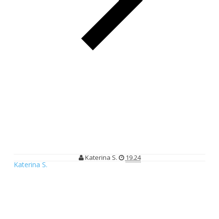
SAVASA, Hunian Kualitas Jepang Berkonsep Smart Lifestyle
SAVASA, Hunian Kualitas Jepang
Berkonsep Smart Lifestyle
Katerina S.
19.24
Katerina S.