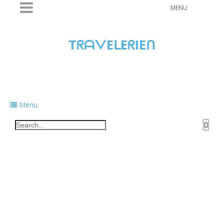
MENU
TᖇᗩᐯEᒪEᖇIEᑎ
Traveling to taste, learn, and grow. Sharing
food, tech, and stories along the way.
Menu