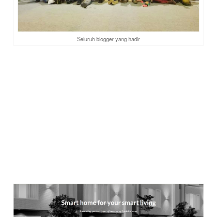
Seluruh blogger yang hadir
SAVASA, Smart Lifestyle dengan kualitas
Jepang
Aku sempat membatin, kenapa opening ceremony Savasa
Deltamas ini
“ke Jepang-jepangan”
? Oh, ternyata memang
berkaitan erat dengan pengembangan Savasa sebagai
Smart
Township kualitas Jepang
yang mengusung konsep
Smart
Living dengan teknologi Jepang
yang canggih dan visi
yang futuristik untuk kehidupan urban yang modern.
Melalui tagline
“Smart Lifestyle,”
nantinya SAVASA akan
akan dikembangkan berdasarkan pada empat konsep dasar
yaitu
Smart Township, Smart Security, Smart Home dan
Smart Community
. Melalui empat konsep inilah SAVASA
akan menghadirkan rumah dan solusi hidup terbaik untuk
masyarakat Indonesia.