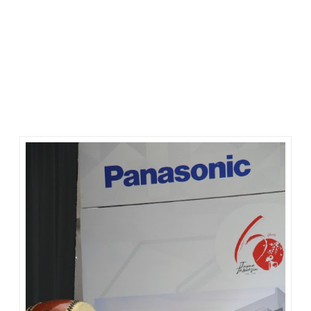
Indonesia
yang menjadi Mitra lokal dari Panasonic Group
Jepang, juga menyampaikan hal senada:
"Dengan kondisi saat ini, saya tetap optimis dengan ekonomi
Indonesia ke depan akan lebih baik, apalagi pengaruhnya
pada kawasan ini. Patut diketahui bahwa investasi dan
pembangunan infrastruktur masih berjalan, bahkan ada yang
diresmikan di tahun 2019 seperti MRT. Pembangunan
infrastruktur baru di tahun 2019 akan dilaksanakan
pengerjaannya yaitu Pelabuhan Patimban dan kereta cepat
Jakarta-Bandung.”