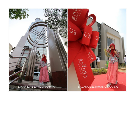
Berhubung aku tinggal di BSD, jarak ke Kota Deltamas
memang terasa jauh. Tapi percayalah, Kawasan
SAVASA
Deltamas terletak di lokasi yang strategis
, yaitu di antara
Jalan Tol Jakarta-Cikampek yang menghubungkan 2 kota
besar yaitu Jakarta dan Bandung, dan berjarak 5 menit dari
stasiun Kereta Cepat Jakarta-Bandung, Stasiun Karawang
dan Gerbang Tol Km 41.6 yang akan dibangun segera.