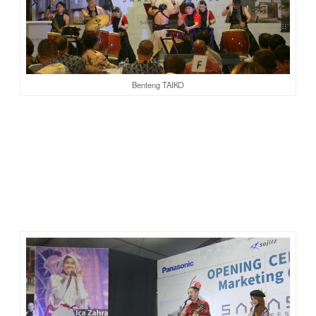
Benteng TAIKO
Suguhan musik angklung dan Taiko tersaji sebanyak dua kali.
Sesi pertama sebelum pengguntingan pita, dan sesi kedua
setelah acara makan siang.
Pada sesi kedua, Hiroaki Kato dan Ica Zahra tampil
menyanyikan lagu-lagu berbahasa Jepang, dan beberapa
lagu Indonesia. Hiburan yang asyik. Apalagi saat Hiroaki
menyanyikan lagi Bright as the sun. Kami mendekat ke
depan, jadi ikut nyanyi dan menggoyangkan badan hehe.