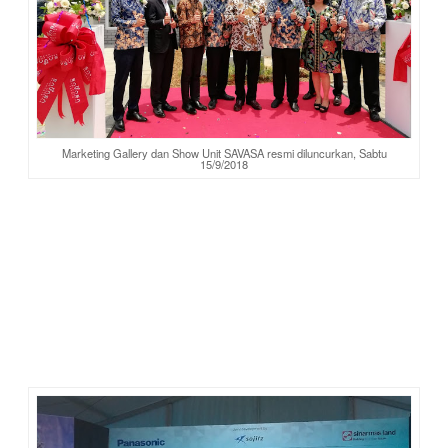
Marketing Gallery dan Show Unit SAVASA resmi diluncurkan, Sabtu
15/9/2018
Kesenian angklung dari siswa SMK Mitra Industry tampil
mengawali acara. Aku merasa kagum dan terhibur dengan
penampilan adik-adik ini. Maklumlah, jarang-jarang
menyaksikan live musik angklung. Nonton gratis pula, tentu
menyenangkan.
Adik-adik dari SMK Mitra Industru sangat pandai
membawakan musik dari berbagai lagu. Mulai dari lagu-lagu
daerah, POP Indonesia, Dangdut
“Lagi Syantik”
, hingga lagu-
lagu barat seperti
All of Me John Legend.
Keren pokoknya.