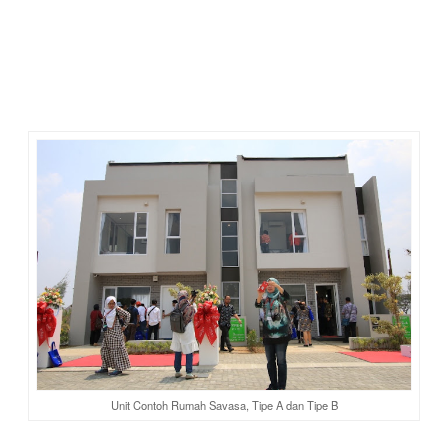
SAVASA, kami diberi kesempatan melihat 2 unit rumah contoh
yang berdiri di sebelah Marketing Gallery, tepatnya di
belakang tenda acara peluncuran. Unit rumah contoh ini baru
bisa kami lihat dan masuki setelah kelar acara pengguntingan
pita. Iyalah, masak main masuk aja, diresmikan saja belum
hihi.
Unit Contoh Rumah Savasa, Tipe A dan Tipe B