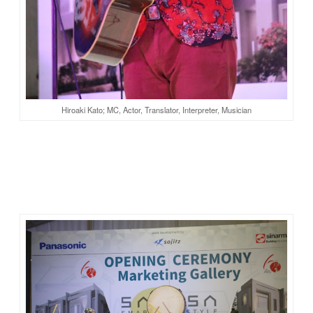
Hiroaki Kato; MC, Actor, Translator, Interpreter, Musician
Kemudian, sajian menggebu hadir dari penampilan Benteng
Taiko. Kesenian bedug ini sangat atraktif. Bunyi drum
digebuk, kencang menghentak. Penuh semangat. Khas
Jepang banget. Aku sudah beberapa kali hadir di acara-acara
tema Jepang, tapi baru kali ini lihat Taiko.