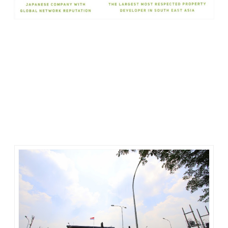
Panasonic Homes dan Sinar Mas Land membentuk
perusahaan joint venture bernama
PT. PanaHome Deltamas
Indonesia (PHDI)
pada bulan November lalu, dan akan
mengembangkan proyek hunian yang mencakup total area
yang direncanakan seluas 37 hektar. Kedua perusahaan
telah mengucurkan investasi sebesar Rp 360 milyar untuk
pembelian dan pengembangan lahan di tahap pertama.
Informasi sangat menarik, bukan? Aku jadi penasaran seperti
apa hunian yang dibangun oleh dua perusahaan tersebut. Di
dalam bus, tak sabar rasanya ingin lekas sampai di Kota
Deltamas. Mari kita lihat seperti apa acara peluncurannya.