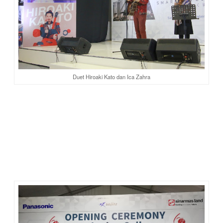
Duet Hiroaki Kato dan Ica Zahra
Oh ya, selama acara berlangsung, ada lomba foto di IG dan
live tweet. Aiiih...nggak sangka fotoku jadi salah satu
pemenang. Alhamdulilllah bisa bawa ulang blender
Panasonic. Pas banget lagi butuh ganti baru. Yang lama
kinerjanya udah kendor, keseringan dipakai buat bikin jus
buah dan sayur 😂
Terima kasih Panasonic!