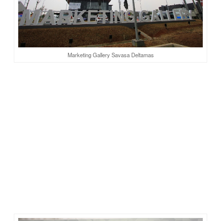
Marketing Gallery Savasa Deltamas
Launching Marketing Gallery dan Show Unit
Savasa
Lokasi peluncuran terletak di area marketing gallery Savasa.
Ada tenda besar di sana, tempat pelaksanaan acara. Di
antara para undangan, media, dan blogger, hadir
Bapak
Rachmat Gobel Presiden Komisaris PT Panasonic Gobel
Indonesia, Mr. Tanaka Presiden Direktur Panasonic
Group,
dan
Bapak Hongky Jefry Nantung CEO
Commercial Sinar Mas Land.
Opening ceremony Savasa Deltamas hadir dengan nuansa
Jepang. Mulai dari MC Hiroaki Kato yang asli orang Jepang
(tapi lama di Indonesia), penampilan kesenian bedug Jepang
dari Benteng Taiko, hiburan musik dan lagu Jepang dari Ica
Zahra, hingga tamu-tamu kehormatan dari Jepang.