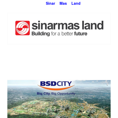
ada nama besar
Sinar Mas Land
yang menjadi
pengembangnya.
Aku, boleh jadi salah satu saksi keberhasilan Sinar Mas Land
dalam mewujudkan kawasan hunian yang menjadi impian
banyak orang.
Atas pengalaman inilah, aku tak pernah ragu untuk
merekomendasikan BSD City bila ada kawan atau saudara
yang mencari hunian baru untuk keluarganya.