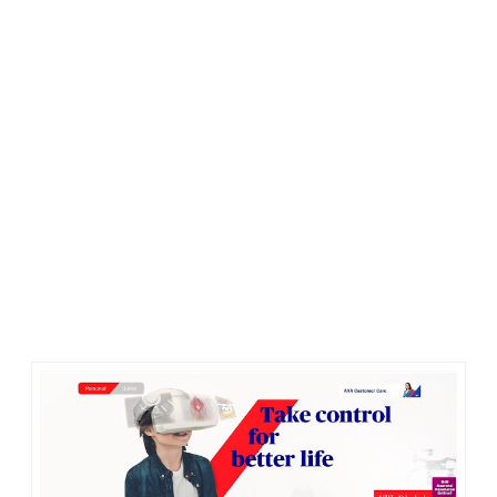
Impian Besar dan Risiko Besar
Bicara tentang impian, dulu saat masih gadis, impian keliling
Indonesia atau keliling dunia, tak ada dalam benakku. Saat itu
impianku cuma 2; menikah sebelum usia 25 dan berangkat
haji bersama orang tua. Dua impianku Allah kabulkan, aku
berjodoh dengan laki-laki baik di usia 24 tahun.
Setelah menikah aku membuat mimpi baru; segera punya
anak, punya rumah sendiri, punya kendaraan sendiri, dan
punya usaha sendiri. Dua dari empat impianku itu, bersifat
kebendaan banget. Zaman masih muda, standar hebat
diukur dari harta benda *lol
Allah Maha Baik. Doaku kembali dikabulkan. 6 bulan setelah
menikah aku hamil. Suami punya pekerjaan bagus, gajinya
membuat kami bisa memiliki rumah dan kendaraan pribadi,
dan alhamdulillah ada jalan punya usaha sendiri. Nikmat
mana lagi yang hendak aku dustakan?