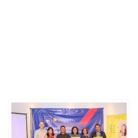
Jangan Pandang Asuransi Sebelah Mata
Asuransi dipandang penting. Tidak ada yang tahu apa yang
akan terjadi kepada diri kita dalam lima menit ke depan.
Namun dengan memiliki asuransi, setidaknya kita bisa lebih
tenang dan aman saat menjalani tiap momen kehidupan yang
menyenangkan ini.
Asuransi kini tidak lagi dinilai sebatas sebagai proteksi kalau
meninggal dan sakit. Ada juga asuransi yang ditambah
investasi sehingga bisa digunakan untuk dana pendidikan.
Serta ada asuransi perjalanan buat para traveler.
Menurutku, lewat asuransi, aku jadi bisa disiplin menyisihkan
uang untuk mencapai tujuan dan resolusi hidup. Disiplin yang
sama belum tentu bisa dilakukan bila menabung saja.
Asuransi juga memiliki proteksi tambahan yang akan
membantuku sebagai orang tua mencapai tujuan keuangan
bagi anak bila kami mengalami musibah, seperti sakit, cacat,
atau kematian.