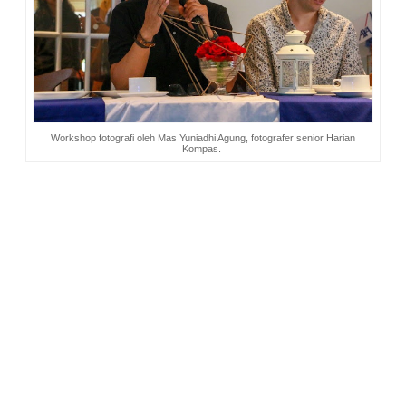
Workshop fotografi oleh Mas Yuniadhi Agung, fotografer senior Harian
Kompas.
5 Tips Rencanakan Lebih Keuangan
Ada ungkapan mengatakan: “Jika kamu gagal
merencanakan, kamu merencanakan kegagalan.”
Perencanaan keuangan ibarat rumah. Kita harus
membangun fondasi terlebih dahulu yakni dengan memahami
kondisi keuangan melalui manajemen arus keuangan.
Membedakan aset konsumtif dan produktif. Ketika pondasi
sudah kuat, giliran tiang-tiangnya ditegakkan. Tiang-tiang
tersebut berupa investasi untuk masa pensiun, perlindungan
asuransi, dan perencanaan pajak.
Jika fondasi dan tiang sudah kokoh, tujuan keuangan akan
tercapai.
Pak Ahmad Ali memberikan 5 tips jitu dalam hal perencanaan