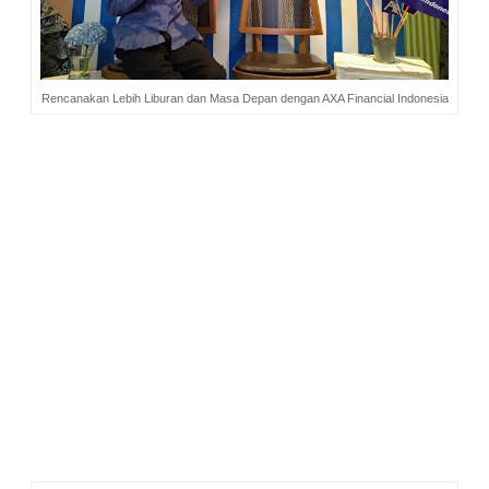
Rencanakan Lebih Liburan dan Masa Depan dengan AXA Financial Indonesia
“Semakin sering bepergian, semakin dekat dengan risiko”.
Kalimat tersebut masih membekas dalam ingatanku.
Disampaikan oleh Pak Ahmad Ali, selaku financial planner,
dalam talkshow bertajuk
#RencanakanLebih Keuangan
dan Perlindungan untuk Liburan yang Aman
, di Hongkong
Café pada hari Sabtu (1/9/2018) lalu. Bepergian di sini
maksudnya traveling untuk liburan dan jalan-jalan mencari
pengalaman.
Talkshow yang aku ikuti ini merupakan rangkaian kegiatan
Travel Blogger Gathering yang dilaksanakan oleh AXA
Financial Indonesia bekerja sama dengan C Channel
Indonesia
.
Selain talkshow tentang perencanaan keuangan, kegiatan
juga diisi dengan sharing session #RencanakanLebih Liburan
dan Masa Depan
ala
@pergidulu (Adam dan Susan), dan
workshop fotografi oleh Mas Yuniadhi Agung, fotografer
senior Harian Kompas.