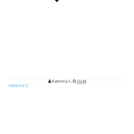
Rencanakan Lebih Liburan dan Masa Depan dengan Asuransi
AXA Financial Indonesia
Rencanakan Lebih Liburan dan Masa
Depan dengan Asuransi AXA
Financial Indonesia
Katerina S.
20.44
Katerina S.