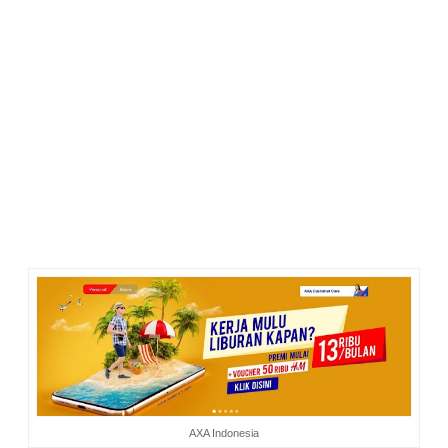
keluarga hehe. Biasanya aku memberitahu semua keluarga
tentang surat-surat berharga yang aku simpan. Mulai dari
surat-surat rumah, kendaraan, tanah, perhiasan, dan polis-
polis asuransi yang kami punya. Bahkan, bila ada utang dan
piutang yang belum lunas pun aku tunjukkan ke keluarga.
Semua itu kulakukan buat berjaga-jaga bila aku pulang
tinggal nama.
Eh, tadi aku menyebut polis asuransi, ya? Aku punya polis
asuransi? Iya. Aku punya. Kesadaranku untuk berasuransi
sudah lama ada. Asuransi jiwa dan asuransi kesehatan bukan
hal baru bagiku dan keluarga.
Karena itu, aku setuju sekali dengan penjelasan Pak Ali
Ahmad. Liburan itu memang menyenangkan tapi di baliknya
ada bermacam risiko tak terduga yang bisa terjadi kapan
saja. Itulah mengapa Asuransi diperlukan.
AXA Indonesia