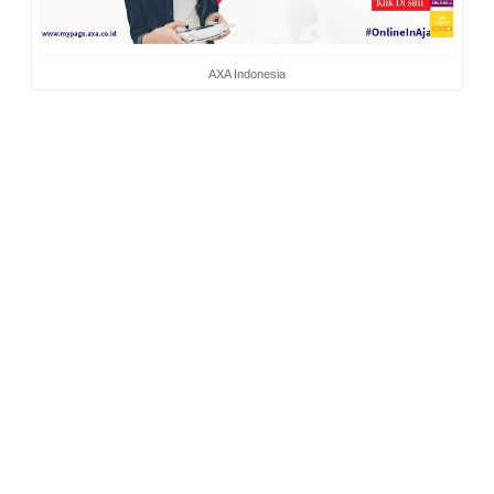
AXA Indonesia
Satu demi satu impian teraih. Anak-anak tumbuh besar, aku
dan suami mulai menua. Belum tua-tua amat sih, baru 40
hehe. Oh ya, hebatku dulu adalah sebatas memiliki keluarga
dan harta benda, tapi sekarang hebatku adalah bila bisa
pergi ke Tanah Suci bersama seluruh keluarga, untuk umroh
maupun haji, dan membangun masjid.
Selain itu, aku ingin keluargaku selalu memiliki kesehatan
yang prima. Ada kejadian di masa lampau yang membuatku
hampir kehilangan orang-orang tercinta. Saat bayi, anak
sulungku mengalami cerebral atrophy. Kami merawatnya
secara intens selama lebih dari 1 tahun. Saat itu aku belum
memiliki asuransi kesehatan untuk anakku, dan kami
menguras tabungan untuk membiaya pengobatannya.
Keajaiban dari Tuhan yang membuat sakit anakku sembuh
total.
Beberapa tahun lalu, suami juga mengalami masalah
kesehatan yang membuatnya harus menjalani operasi.
Jangan tanya jumlah biayanya, pokoknya besar. Tapi kami tak
keluar uang sepeser pun, seluruh biaya dilunasi oleh
asuransi. Memiliki Asuransi kesehatan individu membuat kami
terbebas dari biaya kesehatan. Alhamdulillah, dan suami pun
sembuh.