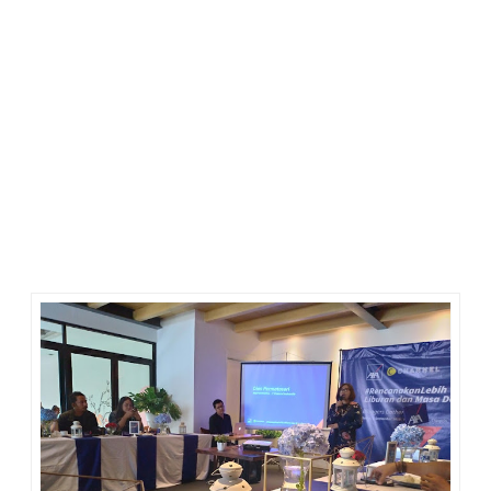
Sebagai orang yang gemar traveling, aku seakan diingatkan
kembali oleh perkataan Pak Ahmad Ali; bahwa risiko besar
lebih banyak menghantui kala melakukan perjalanan. Hmm…
apalagi untuk perempuan sepertiku ya. Usia tak lagi muda
tapi masih suka jalan dan bertualang ke alam liar. Tak
takutkah pada berbagai risiko saat traveling?
Namanya risiko, pasti ada saja. Tinggal bagaimana menyikapi
dengan cara memproteksi dan mengalihkannya. Nah, untuk
memecahkan masalah ini,
AXA Financial Indonesia
memberi solusi melalui berbagai pilihan Asuransi Jiwa,
Asuransi Kesehatan hingga Asuransi Kecelakaan.
Dengan perlindungan asuransi tersebut, seorang traveler
akan mendapatkan perlindungan seperti jika mengalami sakit
atau terjadi kecelakaan saat perjalanan.