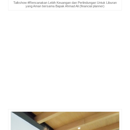
Talkshow #Rencanakan Lebih Keuangan dan Perlindungan Untuk Liburan
yang Aman bersama Bapak Ahmad Ali (financial planner)
Liburan dan Masa Depan
Menikmati hidup tanpa bangkrut merupakan keinginan
banyak orang. Untuk mencapainya perlu pengelolaan
keuangan yang baik.
Mumpung aku belum tua banget, masih sehat, masih gesit,
masih produktif segala bidang, dan terpenting masih
diperhatikan Tuhan, melakukan perencanaan sedini mungkin
untuk keuangan pribadi ini penting sekali. Lebih baik boros di
masa pensiun karena uang tidak akan kita bawa ke surga
dari pada boros di masa muda kita. Berhemat bukan pangkal
kaya, investasilah pangkal kaya. Tidak perlu kaya untuk mulai
investasi, tapi untuk menjadi kaya mulailah berinvestasi.
Masa pensiun bahagia siapa yang tidak mau?
Saat asuransi menjamin keamanan keuangan keluarga, kita
bisa merasa tenang sehingga bisa tetap bekerja dengan
tubuh dan pikiran yang sehat, berumah tangga dengan
harmonis, dan beribadah dengan khusyuk.