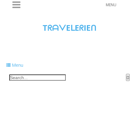
MENU
TᖇᗩᐯEᒪEᖇIEᑎ
Traveling to taste, learn, and grow. Sharing
food, tech, and stories along the way.
Menu