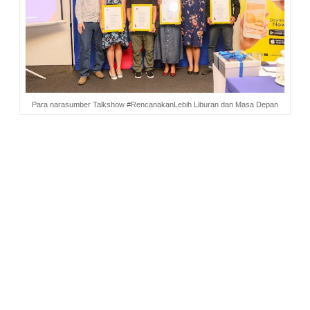
Para narasumber Talkshow #RencanakanLebih Liburan dan Masa Depan
Kesan mahal tersemat pada kepemilikian asuransi, padahal
asuransi bisa dimiliki sesuai dengan kemampuan keuangan
masing-masing. Kita bisa beli dengan jumlah yang paling
disanggupi dulu. Nanti, seiring dengan pendapatan, premi
bisa ditingkatkan (top up). Sehingga pada akhirnya ada
keserasian antara premi asuransi dan manfaatnya bagi dana
yang kita butuhkan.
Dari pengalamanku sendiri, pilihan berasuransi sudah jadi
solusi keuangan. Karena asuransi mampu mengalihkan risiko
sekaligus memproteksi aset yang aku punya. Semakin muda
membeli asuransi jadinya lebih baik karena harganya masih
lebih murah.
Memang, di luar sana masih banyak orang yang enggan
untuk berhubungan dengan asuransi. Alasan utamanya
adalah kerumitan ketika mengurusnya. Namun, bersama AXA
Financial Indonesia, kerumitan tak lagi jadi masalah.