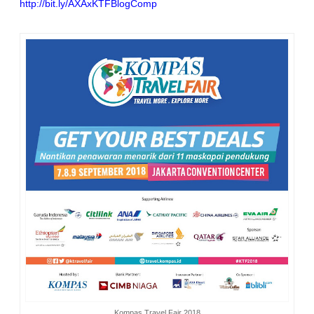
http://bit.ly/AXAxKTFBlogComp
Kompas Travel Fair 2018