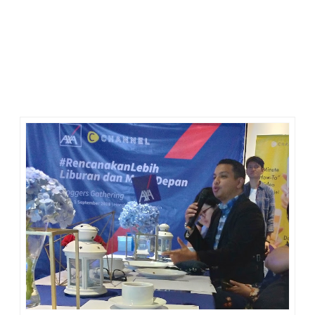
Di antara banyak impian indah yang terkabul, Allah juga
menyelipkan musibah ke dalam hidupku. Kini saat usia sudah
mulai menua, memiliki kesehatan prima jadi salah satu impian
besarku. Karena untuk bisa menikmati hidup bahagia
bersama keluarga, semua harus sehat, agar bisa bahagia
sama-sama.
Musibah memang tak pernah permisi jika ingin datang, tapi
kita harus tetap berdiri dengan mimpi-mimpi.