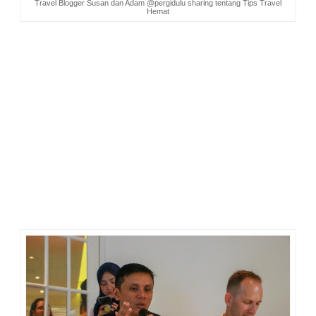
Travel Blogger Susan dan Adam @pergidulu sharing tentang Tips Travel
Hemat
10 tahun dari sekarang, aku berharap sudah punya
kebebasan finansial. Menikmati hidup dengan pergi keliling
Indonesia dan keliling dunia bersama keluarga. Membuat
lapangan pekerjaan dengan mengelola guest house di
tengah kota, punya home stay di desa wisata, dan punya villa
di pinggir pantai.
Di tengah pencapaian tujuan tersebut, beragam risiko akan
menghantui. Manurut Pak Ahmad Ali, ada beberapa strategi
menghadapi risiko, yaitu menghindari, mengurangi,
menerima, dan mengalihkan. Cara mengalihkannya dengan
menggunakan asuransi. Di antaranya asuransi jiwa, asuransi
kesehatan, dan asuransi perjalanan.
Memang perlu komitmen agar kita hidup sejahtera. Dengan
#AXARencanakanLebih matang, Liburan dan Masa Depan
Insha Allah bisa diwujudkan.