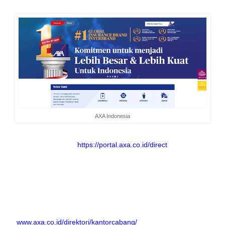
AXA Indonesia
AXA memberi kemudahan bagi para costumernya dengan
portal AXA Direct (
https://portal.axa.co.id/direct
) yang dapat
memudahkan kita mengakses informasi hingga dapat
membeli produk asuransi dimana saja dan kapan saja.
AXA Financial Indonesia juga dilengkapi dengan layana
express claim dan whatsapp claim melalui (021) 30059999
untuk nasabah agency dan (021) 39956800 untuk nasabah
telemarketing dan e-commerce. Tersedia juga layanan live
chat melalui Portal AXA.
Didukung dengan 52 kantor pemasaran
(
www.axa.co.id/direktori/kantorcabang/
) di seluruh Indonesia