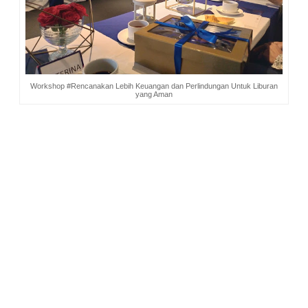
Workshop #Rencanakan Lebih Keuangan dan Perlindungan Untuk Liburan
yang Aman
Traveling Untuk Investasi Kehidupan
Traveling adalah investasi jangka panjang. Manfaatnya
segudang bagi kehidupan seseorang. Karena itu tak sedikit
orang yang menggemari kegiatan ini.
Aku jadi ingat saat liburan di Lampung. Pernah 3 kali
mengarungi sungai besar dan liar bernama Way Besay, pakai
rakit bambu sejauh 7 kilometer. Rakitnya karam, bambunya
jungkir balik. Aku juga pernah menyeberangi lautan dalam di
Pesisir Barat, saat menuju Pulau Pisang. Pakai perahu kecil,
diterjang ombak, terombang-ambing. Pernah juga 3 kali naik
motor trail sejauh 7 kilometer menuju Air Terjun Puteri Malu
Way Kanan. Motornya melaju turun naik bukit melewati
medan ekstrem. Satu kali, motornya oleng. Aku jatuh, badan
dan kakiku tertimpa motor. Ngilu.
Liburan berisiko. Ya, aku sadar itu. Saking sadarnya, tiap kali
akan berangkat traveling, aku membuat surat wasiat untuk