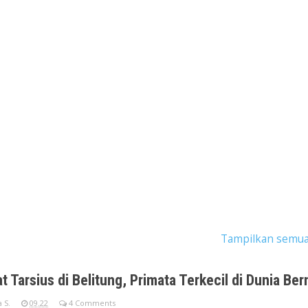
ngan dengan label
wisata belitung timur
.
Tampilkan semua
at Tarsius di Belitung, Primata Terkecil di Dunia 
 S.
09.22
4 Comments