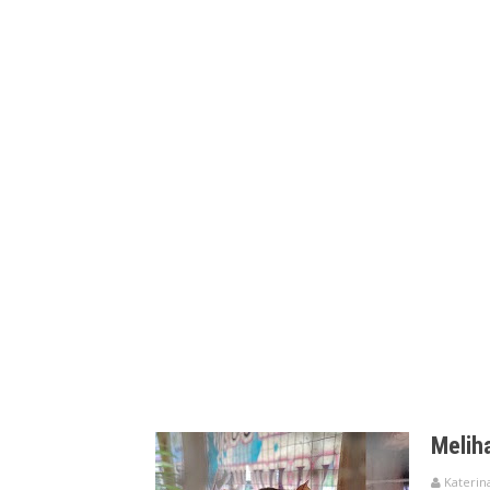
Tampilkan posti
Melih
Katerina