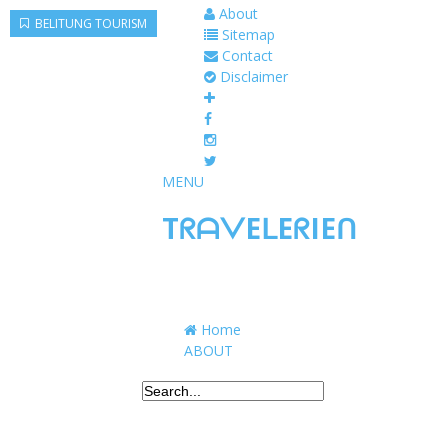
About
BELITUNG TOURISM
Sitemap
Contact
Disclaimer
MENU
TᖇᗩᐯEᒪEᖇIEᑎ
Traveling to taste, learn, and grow. Sharing 
Home
ABOUT