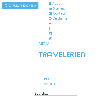
About
GARUDA INDONESIA
Sitemap
Contact
Disclaimer
MENU
TᖇᗩᐯEᒪEᖇIEᑎ
Traveling to taste, learn, and grow. Sharing 
Home
ABOUT