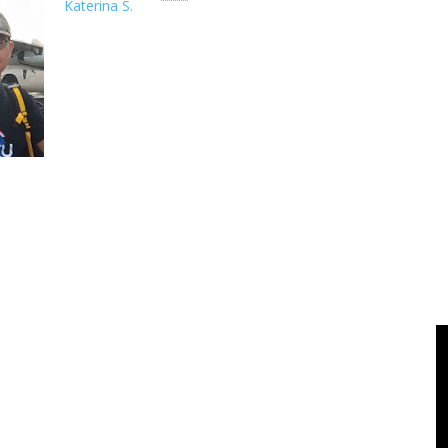
Katerina S.
Tips Beristirahat di Dalam Pesawat Saat Penerbangan Jarak J