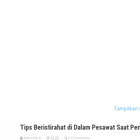
dengan label
tips beristirahat dalam pesawat
.
Tampilkan 
Tips Beristirahat di Dalam Pesawat Saat P
Katerina S.
13.33
2 Comments