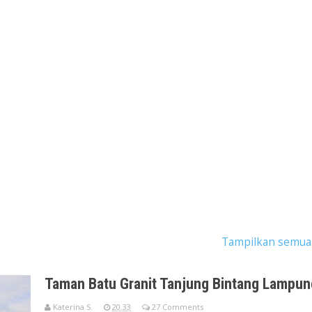
ingan dengan label
tiket pesawat promo
.
Tampilkan semua
Taman Batu Granit Tanjung Bintang Lampun
Katerina S.
20.33
27 Comments