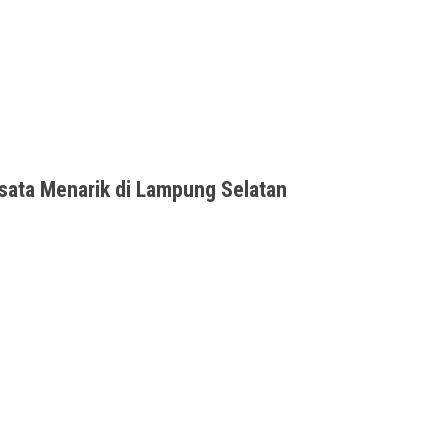
enin. Lumayan. Mau pergi ke mana? Lampung!
sata Menarik di Lampung Selatan
i-pantainya cukup bagus. Di sana juga banyak