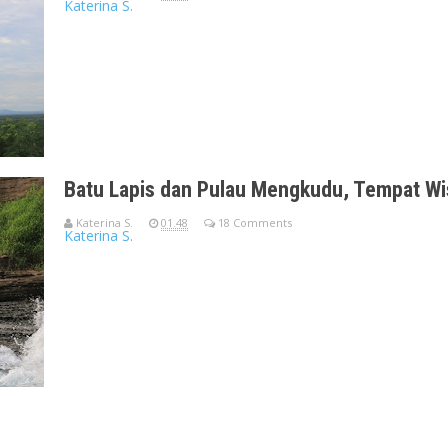
Katerina S.
Long weekend di minggu ke 2 Desember 2016. Sabtu sampai S
Lampung lagi?
Batu Lapis dan Pulau Mengkudu, Tempat Wi
Katerina S.
01.48
18 Comments
Katerina S.
Batu Lapis di Lampung Selatan “Pergi ke Kalianda, Rien. Panta
pengina