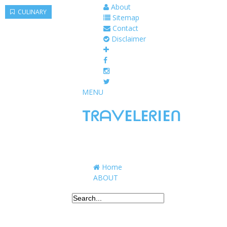
About
CULINARY
Sitemap
Contact
Disclaimer
MENU
TᖇᗩᐯEᒪEᖇIEᑎ
Traveling to taste, learn, and grow. Sharing 
Home
ABOUT