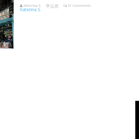
Katerina S.
12.49
51 Comments
Katerina S.
VIVACIOUS namanya, semacam taman jajan. Tempat kita bisa n
hobi maupu