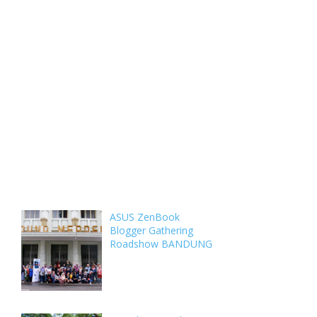
Weekly
Archive
Comments
ASUS ZenBook
Blogger Gathering
Roadshow BANDUNG