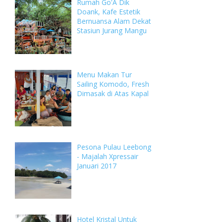
Rumah Go'A Dik
Doank, Kafe Estetik
Bernuansa Alam Dekat
Stasiun Jurang Mangu
Menu Makan Tur
Sailing Komodo, Fresh
Dimasak di Atas Kapal
Pesona Pulau Leebong
- Majalah Xpressair
Januari 2017
Hotel Kristal Untuk