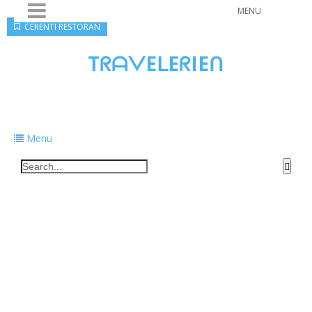
MENU
CERENTI RESTORAN
TᖇᗩᐯEᒪEᖇIEᑎ
Traveling to taste, learn, and grow. Sharing
food, tech, and stories along the way.
Menu