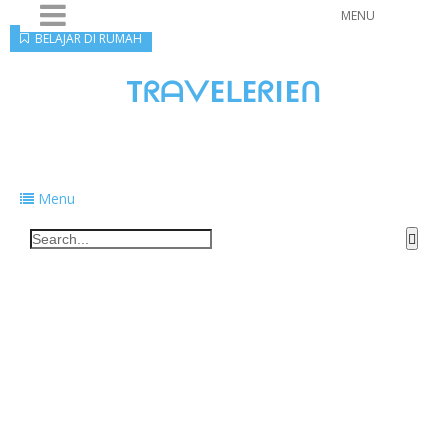
MENU
BELAJAR DI RUMAH
TᖇᗩᐯEᒪEᖇIEᑎ
Traveling to taste, learn, and grow. Sharing
food, tech, and stories along the way.
Menu