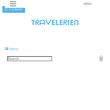
MENU
CULINARY
TᖇᗩᐯEᒪEᖇIEᑎ
Traveling to taste, learn, and grow. Sharing
food, tech, and stories along the way.
Menu