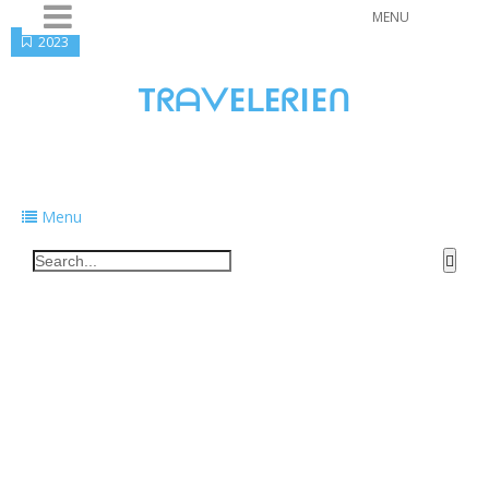
MENU
2023
TᖇᗩᐯEᒪEᖇIEᑎ
Traveling to taste, learn, and grow. Sharing
food, tech, and stories along the way.
Menu