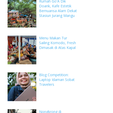
Rumah Go'A Dik
Doank, Kafe Estetik
Bernuansa Alam Dekat
Stasiun Jurang Mangu
Menu Makan Tur
Sailing Komodo, Fresh
Dimasak di Atas Kapal
Blog Competition:
Laptop Idaman Sobat
Travelers
Nongkrong di