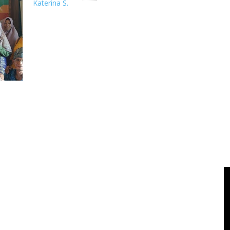
Katerina S.
ASUS Blogger Gathering Balikpapan (Sabtu, 7/9/2019) ASUS I
pada pe