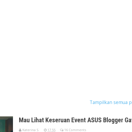
tingan dengan label
colorful is my life
.
Tampilkan semua p
Mau Lihat Keseruan Event ASUS Blogger Gath
Katerina S.
17.55
16 Comments