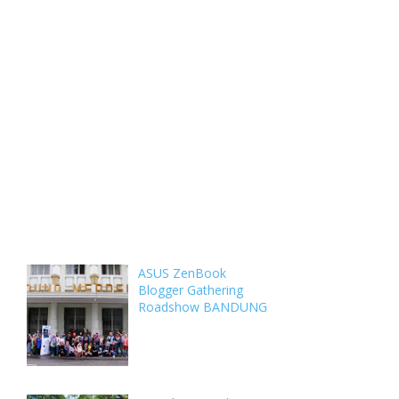
Weekly
Archive
Comments
ASUS ZenBook
Blogger Gathering
Roadshow BANDUNG