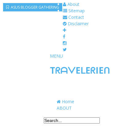
About
ASUS BLOGGER GATHERING
Sitemap
Contact
Disclaimer
MENU
TᖇᗩᐯEᒪEᖇIEᑎ
Traveling to taste, learn, and grow. Sharing 
Home
ABOUT