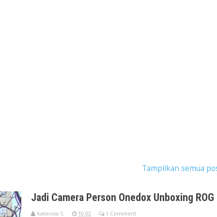
ostingan dengan label
camera person
.
Tampilkan semua po
Jadi Camera Person Onedox Unboxing ROG
Katerina S.
10.02
1 Comment