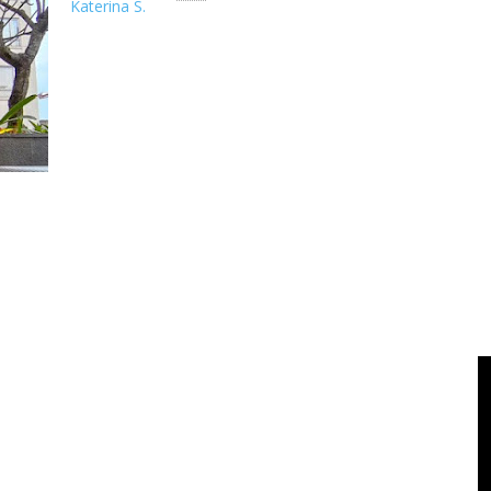
Katerina S.
Sebelum pandemi, isi video di Onedox Channel cukup beragam,
lokasi. K