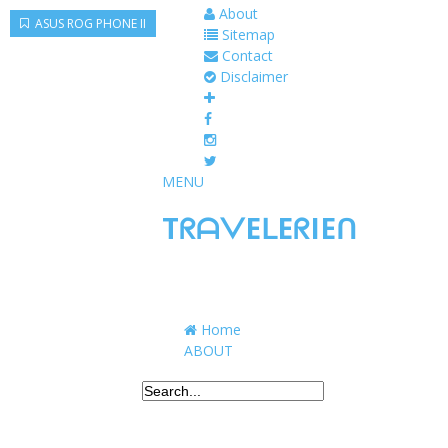
About
ASUS ROG PHONE II
Sitemap
Contact
Disclaimer
MENU
TᖇᗩᐯEᒪEᖇIEᑎ
Traveling to taste, learn, and grow. Sharing 
Home
ABOUT