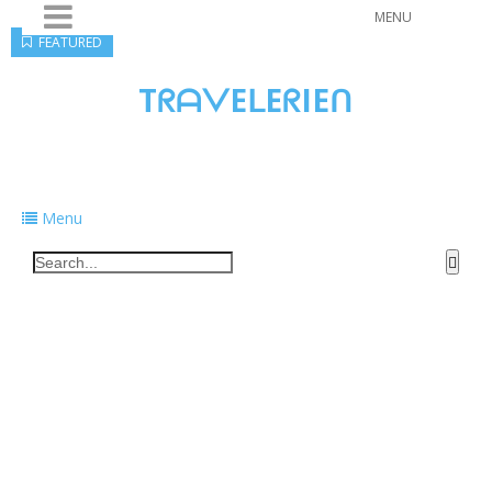
MENU
FEATURED
TᖇᗩᐯEᒪEᖇIEᑎ
Traveling to taste, learn, and grow. Sharing
food, tech, and stories along the way.
Menu