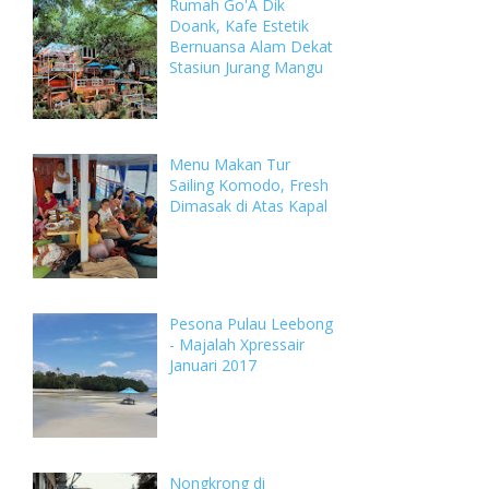
Rumah Go'A Dik
Doank, Kafe Estetik
Bernuansa Alam Dekat
Stasiun Jurang Mangu
Menu Makan Tur
Sailing Komodo, Fresh
Dimasak di Atas Kapal
Pesona Pulau Leebong
- Majalah Xpressair
Januari 2017
Nongkrong di