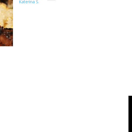
Katerina S.
Naik motor melewati turunan dan tanjakan terjal selama hampi