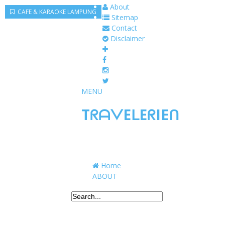
About
CAFE & KARAOKE LAMPUNG
Sitemap
Contact
Disclaimer
MENU
TᖇᗩᐯEᒪEᖇIEᑎ
Traveling to taste, learn, and grow. Sharing 
Home
ABOUT