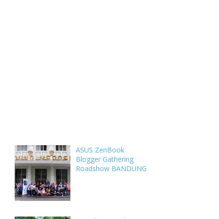
Weekly
Archive
Comments
ASUS ZenBook
Blogger Gathering
Roadshow BANDUNG