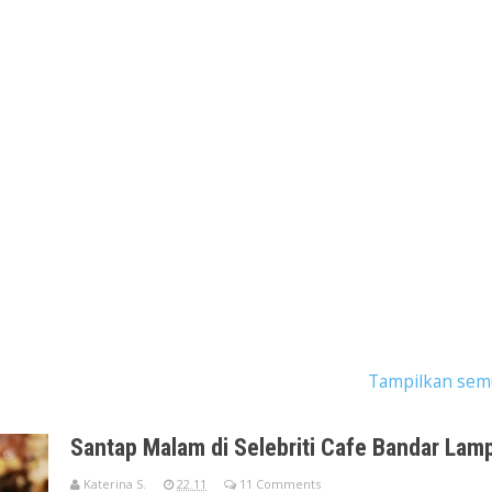
gan dengan label
Cafe & Karaoke Lampung
.
Tampilkan sem
Santap Malam di Selebriti Cafe Bandar Lam
Katerina S.
22.11
11 Comments