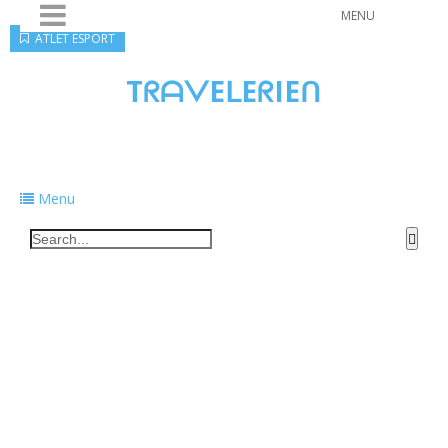
MENU
ATLET ESPORT
TᖇᗩᐯEᒪEᖇIEᑎ
Traveling to taste, learn, and grow. Sharing
food, tech, and stories along the way.
Menu