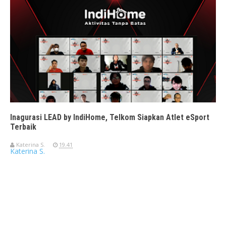
Inagurasi LEAD by IndiHome, Telkom Siapkan Atlet eSport
Terbaik
Katerina S.
19.41
Katerina S.
Travelerien ASUS ZenBook