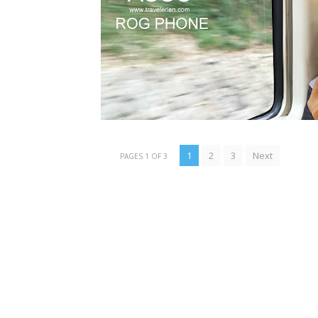
1
2
3
Next
PAGES 1 OF 3