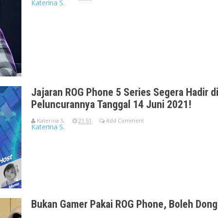
Katerina S.
ROG Phone 7. Ponsel gaming tanpa kompromi membawa mobile 
baru yang epik,
Jajaran ROG Phone 5 Series Segera Hadir di
Peluncurannya Tanggal 14 Juni 2021!
Katerina S.
21.51
Add Comment
Katerina S.
Hadir dengan membawa sejumlah fitur eksklusif untuk para g
program khusus di
Bukan Gamer Pakai ROG Phone, Boleh Dong