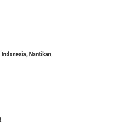
gaming ke level berikutnya, dengan desain
 Indonesia, Nantikan
amers, saksikan penayangan resminya melalui
!