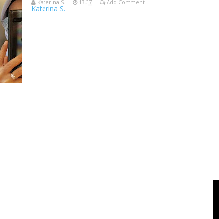
Katerina S.
13.37
Add Comment
Katerina S.
ASUS ROG Phone "Kamu kan bukan gamer, emang cocok pakai 
dan