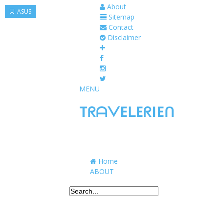
About
ASUS
ASUS
ASUS
Sitemap
Contact
Disclaimer
MENU
TᖇᗩᐯEᒪEᖇIEᑎ
Traveling to taste, learn, and grow. Sharing 
Home
ABOUT