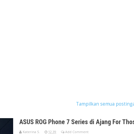
kan postingan dengan label
ASUS
.
Tampilkan semua posting
ASUS ROG Phone 7 Series di Ajang For Tho
Katerina S.
12.39
Add Comment