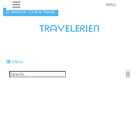
MENU
MANASIK TOUR & TRAVEL
TᖇᗩᐯEᒪEᖇIEᑎ
Traveling to taste, learn, and grow. Sharing
food, tech, and stories along the way.
Menu