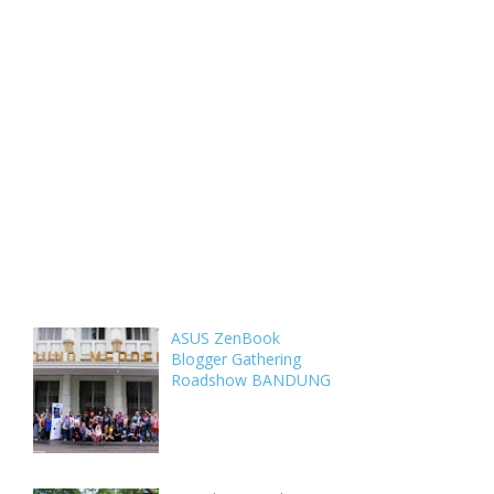
Weekly
Archive
Comments
ASUS ZenBook
Blogger Gathering
Roadshow BANDUNG