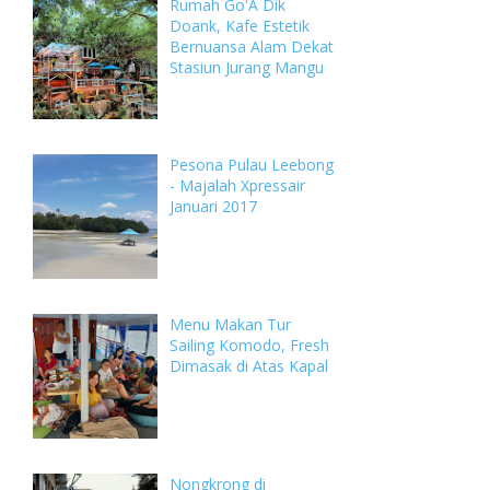
Rumah Go'A Dik
Doank, Kafe Estetik
Bernuansa Alam Dekat
Stasiun Jurang Mangu
Pesona Pulau Leebong
- Majalah Xpressair
Januari 2017
Menu Makan Tur
Sailing Komodo, Fresh
Dimasak di Atas Kapal
Nongkrong di