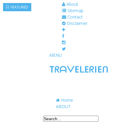
About
FEATURED
Sitemap
Contact
Disclaimer
MENU
TᖇᗩᐯEᒪEᖇIEᑎ
Traveling to taste, learn, and grow. Sharing 
Home
ABOUT