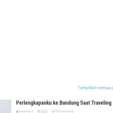
tingan dengan label
traveling pandemi
.
Tampilkan semua 
Perlengkapanku ke Bandung Saat Traveling
Katerina S.
16.35
14 Comments