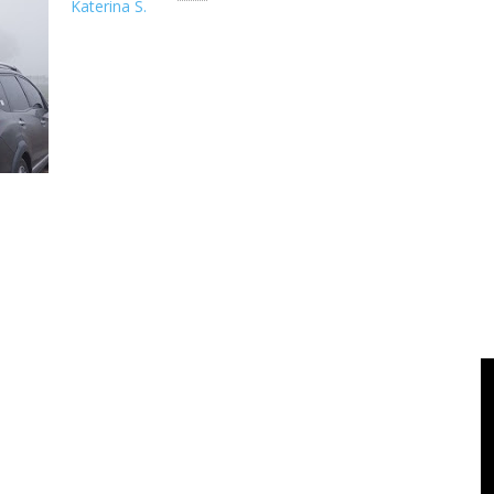
Katerina S.
Barang yang Wajib Dibawa Saat Traveling di Tengah Pandemi -
pandemi, biar ng